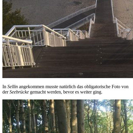
In
Sellin
angekommen musste natürlich das obligatorische Foto von
der
Seebrücke
gemacht werden, bevor es weiter ging.