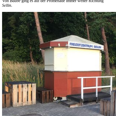
Von
Baabe
ging es auf der Promenade immer weiter Richtung
Sellin
.