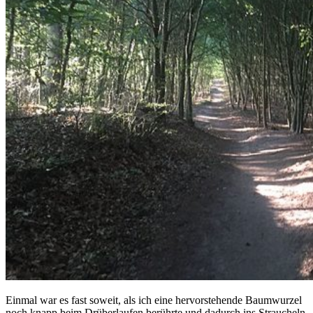
Einmal war es fast soweit, als ich eine hervorstehende Baumwurzel
noch knapp beim Drüberlaufen berührte und dadurch ins Straucheln