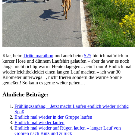
Klar, beim
Drittelmarathon
und auch beim
S25
bin ich natürlich in
kurzer Hose und dünnem Laufshirt gelaufen – aber da war es noch
längst nicht richtig warm. Heute dagegen… ein Traum! Endlich mal
wieder leichtbekleidet einen langen Lauf machen – ich war 30
Kilometer unterwegs –, nicht frieren sondern die warme Sonne
genießen! So kann es gerne weiter gehen…
Ähnliche Beiträge:
Frühlingsanfang – Jetzt macht Laufen endlich wieder richtig
Spaß
Endlich mal wieder in der Gruppe laufen
Endlich mal wieder laufen
Endlich mal wieder auf Rügen laufen – langer Lauf von
Göhren nach Binz und zurück