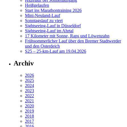
Hitzelauf bei Sonnenaufgang
Heißgelaufen
Start ins Marathontraining 2026
Mini-Neuland-Lauf
Sonntagslauf zu viert
Sightseeing-Lauf in Düsseldorf
Sightseeing-Lauf im Ahrtal
17 Kilometer mit Sonne, Raps und Löwenzahn
Frühsommerlicher Lauf über den Bremer Stadtwerder
und den Osterdeich
S25 – 25-km-Lauf am 19.04.2026
Archiv
2026
2025
2024
2023
2022
2021
2020
2019
2018
2017
2016