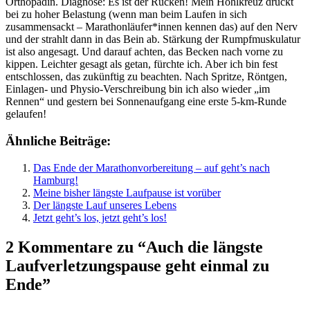
Orthopädin. Diagnose: Es ist der Rücken! Mein Hohlkreuz drückt
bei zu hoher Belastung (wenn man beim Laufen in sich
zusammensackt – Marathonläufer*innen kennen das) auf den Nerv
und der strahlt dann in das Bein ab. Stärkung der Rumpfmuskulatur
ist also angesagt. Und darauf achten, das Becken nach vorne zu
kippen. Leichter gesagt als getan, fürchte ich. Aber ich bin fest
entschlossen, das zukünftig zu beachten. Nach Spritze, Röntgen,
Einlagen- und Physio-Verschreibung bin ich also wieder „im
Rennen“ und gestern bei Sonnenaufgang eine erste 5-km-Runde
gelaufen!
Ähnliche Beiträge:
Das Ende der Marathonvorbereitung – auf geht’s nach
Hamburg!
Meine bisher längste Laufpause ist vorüber
Der längste Lauf unseres Lebens
Jetzt geht’s los, jetzt geht’s los!
2 Kommentare zu “Auch die längste
Laufverletzungspause geht einmal zu
Ende”