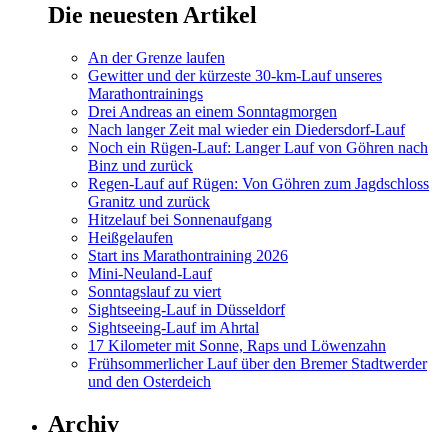
Die neuesten Artikel
An der Grenze laufen
Gewitter und der kürzeste 30-km-Lauf unseres
Marathontrainings
Drei Andreas an einem Sonntagmorgen
Nach langer Zeit mal wieder ein Diedersdorf-Lauf
Noch ein Rügen-Lauf: Langer Lauf von Göhren nach
Binz und zurück
Regen-Lauf auf Rügen: Von Göhren zum Jagdschloss
Granitz und zurück
Hitzelauf bei Sonnenaufgang
Heißgelaufen
Start ins Marathontraining 2026
Mini-Neuland-Lauf
Sonntagslauf zu viert
Sightseeing-Lauf in Düsseldorf
Sightseeing-Lauf im Ahrtal
17 Kilometer mit Sonne, Raps und Löwenzahn
Frühsommerlicher Lauf über den Bremer Stadtwerder
und den Osterdeich
Archiv