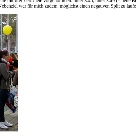
h hatte mir drei Zeit-Ziele vorgenommen: unter 3:45, unter 3:49 (= neue 
ebenziel war für mich zudem, möglichst einen negativen Split zu laufen,