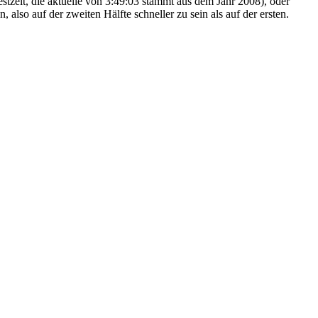
Bestzeit, die aktuelle von 3:49:03 stammt aus dem Jahr 2008), oder
 also auf der zweiten Hälfte schneller zu sein als auf der ersten.