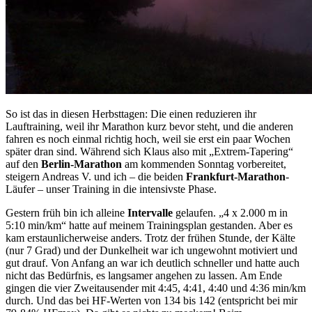
So ist das in diesen Herbsttagen: Die einen reduzieren ihr
Lauftraining, weil ihr Marathon kurz bevor steht, und die anderen
fahren es noch einmal richtig hoch, weil sie erst ein paar Wochen
später dran sind. Während sich Klaus also mit „Extrem-Tapering“
auf den
Berlin-Marathon
am kommenden Sonntag vorbereitet,
steigern Andreas V. und ich – die beiden
Frankfurt-Marathon
-
Läufer – unser Training in die intensivste Phase.
Gestern früh bin ich alleine
Intervalle
gelaufen. „4 x 2.000 m in
5:10 min/km“ hatte auf meinem Trainingsplan gestanden. Aber es
kam erstaunlicherweise anders. Trotz der frühen Stunde, der Kälte
(nur 7 Grad) und der Dunkelheit war ich ungewohnt motiviert und
gut drauf. Von Anfang an war ich deutlich schneller und hatte auch
nicht das Bedürfnis, es langsamer angehen zu lassen. Am Ende
gingen die vier Zweitausender mit 4:45, 4:41, 4:40 und 4:36 min/km
durch. Und das bei HF-Werten von 134 bis 142 (entspricht bei mir