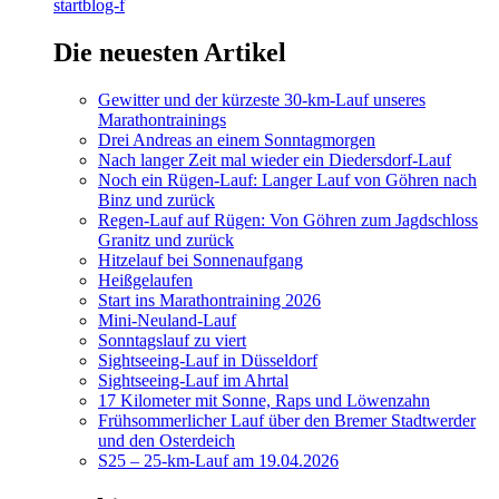
startblog-f
Die neuesten Artikel
Gewitter und der kürzeste 30-km-Lauf unseres
Marathontrainings
Drei Andreas an einem Sonntagmorgen
Nach langer Zeit mal wieder ein Diedersdorf-Lauf
Noch ein Rügen-Lauf: Langer Lauf von Göhren nach
Binz und zurück
Regen-Lauf auf Rügen: Von Göhren zum Jagdschloss
Granitz und zurück
Hitzelauf bei Sonnenaufgang
Heißgelaufen
Start ins Marathontraining 2026
Mini-Neuland-Lauf
Sonntagslauf zu viert
Sightseeing-Lauf in Düsseldorf
Sightseeing-Lauf im Ahrtal
17 Kilometer mit Sonne, Raps und Löwenzahn
Frühsommerlicher Lauf über den Bremer Stadtwerder
und den Osterdeich
S25 – 25-km-Lauf am 19.04.2026