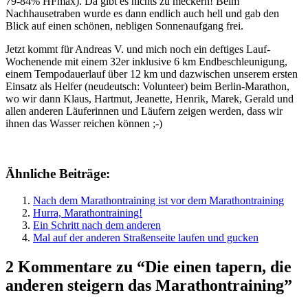
79-84% HFmax). Da gibt es nichts zu meckern! Beim
Nachhausetraben wurde es dann endlich auch hell und gab den
Blick auf einen schönen, nebligen Sonnenaufgang frei.
Jetzt kommt für Andreas V. und mich noch ein deftiges Lauf-
Wochenende mit einem 32er inklusive 6 km Endbeschleunigung,
einem Tempodauerlauf über 12 km und dazwischen unserem ersten
Einsatz als Helfer (neudeutsch: Volunteer) beim Berlin-Marathon,
wo wir dann Klaus, Hartmut, Jeanette, Henrik, Marek, Gerald und
allen anderen Läuferinnen und Läufern zeigen werden, dass wir
ihnen das Wasser reichen können ;-)
Ähnliche Beiträge:
Nach dem Marathontraining ist vor dem Marathontraining
Hurra, Marathontraining!
Ein Schritt nach dem anderen
Mal auf der anderen Straßenseite laufen und gucken
2 Kommentare zu “Die einen tapern, die
anderen steigern das Marathontraining”