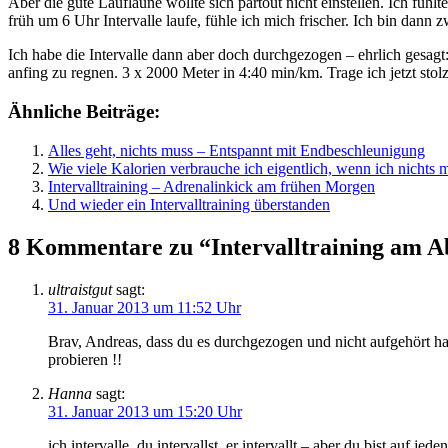
Aber die gute Lauflaune wollte sich partout nicht einstellen. Ich fühl
früh um 6 Uhr Intervalle laufe, fühle ich mich frischer. Ich bin dann 
Ich habe die Intervalle dann aber doch durchgezogen – ehrlich gesag
anfing zu regnen. 3 x 2000 Meter in 4:40 min/km. Trage ich jetzt stol
Ähnliche Beiträge:
Alles geht, nichts muss – Entspannt mit Endbeschleunigung
Wie viele Kalorien verbrauche ich eigentlich, wenn ich nichts
Intervalltraining – Adrenalinkick am frühen Morgen
Und wieder ein Intervalltraining überstanden
8 Kommentare zu “Intervalltraining am Ab
ultraistgut
sagt:
31. Januar 2013 um 11:52 Uhr
Brav, Andreas, dass du es durchgezogen und nicht aufgehört has
probieren !!
Hanna
sagt:
31. Januar 2013 um 15:20 Uhr
ich intervalle, du intervallst, er intervallt – aber du bist auf je