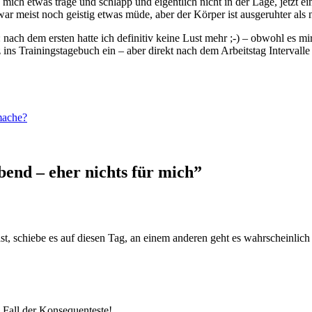
te mich etwas träge und schlapp und eigentlich nicht in der Lage, jetzt
zwar meist noch geistig etwas müde, aber der Körper ist ausgeruhter als
t: nach dem ersten hatte ich definitiv keine Lust mehr ;-) – obwohl es
z ins Trainingstagebuch ein – aber direkt nach dem Arbeitstag Intervall
 mache?
end – eher nichts für mich”
t, schiebe es auf diesen Tag, an einem anderen geht es wahrscheinlich s
den Fall der Konsequenteste!