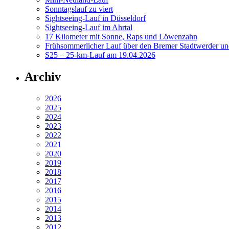
Sonntagslauf zu viert
Sightseeing-Lauf in Düsseldorf
Sightseeing-Lauf im Ahrtal
17 Kilometer mit Sonne, Raps und Löwenzahn
Frühsommerlicher Lauf über den Bremer Stadtwerder un
S25 – 25-km-Lauf am 19.04.2026
Archiv
2026
2025
2024
2023
2022
2021
2020
2019
2018
2017
2016
2015
2014
2013
2012