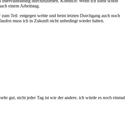
 ein Intervalltraining durchzuziehen. Komisch: Wenn ich sonst schon
 nach einem Arbeitstag.
 mir zum Teil entgegen wehte und beim letzten Durchgang auch noch
e laufen muss ich in Zukunft nicht unbedingt wieder haben.
ehr gut, nicht jeder Tag ist wie der andere, ich würde es noch einmal