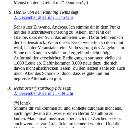
Meinst du den „Gefällt mir“-Daumen? ;-)
Henrik von den Running Twins
sagt:
2. Dezember 2011 um 11:46 Uhr
Sehr guter Einwand, Andreas. Ich stimme dir in dem Punkt
mit der Rücktrittsversicherung zu. Allein, mir fehlt der
Glaube, dass der SCC das anbieten wird. Dafür fehlt einfach
der Leidensdruck. Wenn dieses Event weiterhin so überrannt
wird, hat der Veranstalter eine Verbesserung des Angebots im
Sinne des Kunden schlicht und ergreifend nicht nötig.
Aufgrund der verschärften Bedingungen springen vielleicht
1.000 Leute ab. Dafür kommen 3.000 neue dazu, die sich
davon nicht abschrecken lassen. Zu den letzten zähle ich auch
mich. Aber das Schöne ist doch, dass es gute und fair
bepreiste Alternativen gibt.
webmaster@startblog-f.de
sagt:
2. Dezember 2011 um 17:39 Uhr
@Henrik
Stimme dir vollkommen zu und schließe durchaus nicht aus,
auch irgendwann mal wieder einen Berlin-Marathon zu
laufen. Manchmal muss man aber auch mal Zeichen setzen,
auch wenn sie von Goliath kaum bemerkt werden. Und die