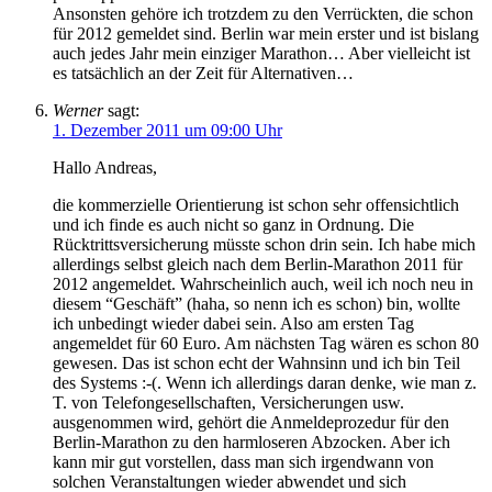
Ansonsten gehöre ich trotzdem zu den Verrückten, die schon
für 2012 gemeldet sind. Berlin war mein erster und ist bislang
auch jedes Jahr mein einziger Marathon… Aber vielleicht ist
es tatsächlich an der Zeit für Alternativen…
Werner
sagt:
1. Dezember 2011 um 09:00 Uhr
Hallo Andreas,
die kommerzielle Orientierung ist schon sehr offensichtlich
und ich finde es auch nicht so ganz in Ordnung. Die
Rücktrittsversicherung müsste schon drin sein. Ich habe mich
allerdings selbst gleich nach dem Berlin-Marathon 2011 für
2012 angemeldet. Wahrscheinlich auch, weil ich noch neu in
diesem “Geschäft” (haha, so nenn ich es schon) bin, wollte
ich unbedingt wieder dabei sein. Also am ersten Tag
angemeldet für 60 Euro. Am nächsten Tag wären es schon 80
gewesen. Das ist schon echt der Wahnsinn und ich bin Teil
des Systems :-(. Wenn ich allerdings daran denke, wie man z.
T. von Telefongesellschaften, Versicherungen usw.
ausgenommen wird, gehört die Anmeldeprozedur für den
Berlin-Marathon zu den harmloseren Abzocken. Aber ich
kann mir gut vorstellen, dass man sich irgendwann von
solchen Veranstaltungen wieder abwendet und sich