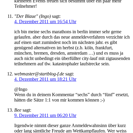
kleineren Events freuen sich bestimmt über ein paar mehr
Teilnehmer!
"Der Blaue" (Ingo)
sagt:
4. Dezember 2011 um 16:54 Uhr
ich bin meine sechs marathons in berlin immer sehr gerne
gelaufen. aber durch das neue anmeldeverfahren verzichte ich
auf einen start zumindest noch im nächsten jahr. es gibt
genügend alternativen im herbst (z.b. köln, frankfurt,
münchen, bremen, dresden, amsterdam …) und es muss ja
auch nicht unbedingt ein überfüllter city-lauf mit zigtausenden
teilnehmern auf tlw. katastrophaler laufstrecke sein.
webmaster@startblog-f.de
sagt:
4. Dezember 2011 um 18:21 Uhr
@Ingo
Wenn du in deinem Kommentar “sechs” durch “fünf” ersetzt,
hätten die Sätze 1:1 von mir kommen können ;-)
Bee
sagt:
9. Dezember 2011 um 06:20 Uhr
Irgendwie nimmt dieser ganze Anmeldewahnsinn über kurz
oder lang sämtliche Freude am Wettkampflaufen. Wer weiss