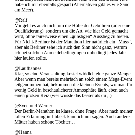
habe ich mir ebenfalls gespart (Alternativen gibt es wie Sand
am Meer).
@Ralf
Mir geht es auch nicht um die Höhe der Gebühren (oder eine
Qualifizierung), sondern um die Art, wie hier Geld gemacht
wird, ohne fairerweise einen „günstigen“ Ausstieg zu bieten.
Für Nicht-Berliner ist der Marathon hier natürlich ein „Muss“,
aber als Berliner sehe ich auch den Sinn nicht ganz, warum
ich bei solchen Anmeldebedingungen unbedingt jedes Jahr
hier laufen sollte.
@Laufhannes
Klar, so eine Veranstaltung kostet wirklich eine ganze Menge.
Aber wenn man bereits mehrfach an solch einem Mega-Event
teilgenommen hat, bekommen die kleinen Events, wo man für
wenig Geld in beschaulicherer Atmosphäre läuft, eben auch
einen großen Reiz (wer wüsste das besser als du ;-)
@Sven und Werner
Der Berlin-Marathon ist klasse, ohne Frage. Aber nach meiner
tollen Erfahrung in Lübeck kann ich nur sagen: Auch andere
Mütter haben schöne Töchter…
@Hanna