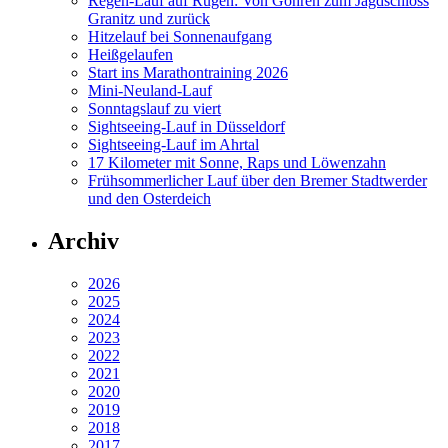
Regen-Lauf auf Rügen: Von Göhren zum Jagdschloss
Granitz und zurück
Hitzelauf bei Sonnenaufgang
Heißgelaufen
Start ins Marathontraining 2026
Mini-Neuland-Lauf
Sonntagslauf zu viert
Sightseeing-Lauf in Düsseldorf
Sightseeing-Lauf im Ahrtal
17 Kilometer mit Sonne, Raps und Löwenzahn
Frühsommerlicher Lauf über den Bremer Stadtwerder
und den Osterdeich
Archiv
2026
2025
2024
2023
2022
2021
2020
2019
2018
2017