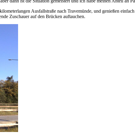
aber dann ist die Situation gemeistert und ich habe meinen Anteil an Pa
r kilometerlangen Ausfallstraße nach Travemünde, und genießen einfach
kende Zuschauer auf den Brücken auftauchen.