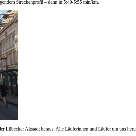
igendem Streckenprofil – dann in 5:40-5:55 min/km.
er Lübecker Altstadt heraus. Alle Läuferinnen und Läufer um uns herum 