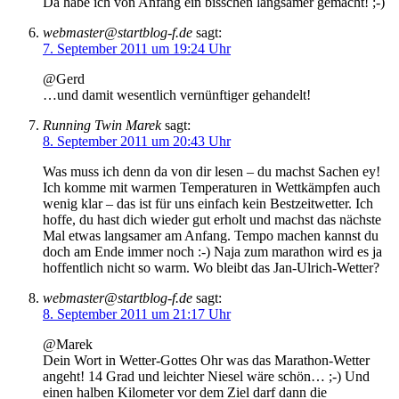
Da habe ich von Anfang ein bisschen langsamer gemacht! ;-)
webmaster@startblog-f.de
sagt:
7. September 2011 um 19:24 Uhr
@Gerd
…und damit wesentlich vernünftiger gehandelt!
Running Twin Marek
sagt:
8. September 2011 um 20:43 Uhr
Was muss ich denn da von dir lesen – du machst Sachen ey!
Ich komme mit warmen Temperaturen in Wettkämpfen auch
wenig klar – das ist für uns einfach kein Bestzeitwetter. Ich
hoffe, du hast dich wieder gut erholt und machst das nächste
Mal etwas langsamer am Anfang. Tempo machen kannst du
doch am Ende immer noch :-) Naja zum marathon wird es ja
hoffentlich nicht so warm. Wo bleibt das Jan-Ulrich-Wetter?
webmaster@startblog-f.de
sagt:
8. September 2011 um 21:17 Uhr
@Marek
Dein Wort in Wetter-Gottes Ohr was das Marathon-Wetter
angeht! 14 Grad und leichter Niesel wäre schön… ;-) Und
einen halben Kilometer vor dem Ziel darf dann die