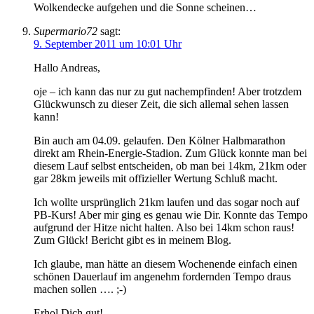
Wolkendecke aufgehen und die Sonne scheinen…
Supermario72
sagt:
9. September 2011 um 10:01 Uhr
Hallo Andreas,
oje – ich kann das nur zu gut nachempfinden! Aber trotzdem
Glückwunsch zu dieser Zeit, die sich allemal sehen lassen
kann!
Bin auch am 04.09. gelaufen. Den Kölner Halbmarathon
direkt am Rhein-Energie-Stadion. Zum Glück konnte man bei
diesem Lauf selbst entscheiden, ob man bei 14km, 21km oder
gar 28km jeweils mit offizieller Wertung Schluß macht.
Ich wollte ursprünglich 21km laufen und das sogar noch auf
PB-Kurs! Aber mir ging es genau wie Dir. Konnte das Tempo
aufgrund der Hitze nicht halten. Also bei 14km schon raus!
Zum Glück! Bericht gibt es in meinem Blog.
Ich glaube, man hätte an diesem Wochenende einfach einen
schönen Dauerlauf im angenehm fordernden Tempo draus
machen sollen …. ;-)
Erhol Dich gut!