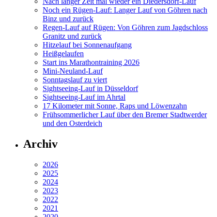
Nach langer Zeit mal wieder ein Diedersdorf-Lauf
Noch ein Rügen-Lauf: Langer Lauf von Göhren nach
Binz und zurück
Regen-Lauf auf Rügen: Von Göhren zum Jagdschloss
Granitz und zurück
Hitzelauf bei Sonnenaufgang
Heißgelaufen
Start ins Marathontraining 2026
Mini-Neuland-Lauf
Sonntagslauf zu viert
Sightseeing-Lauf in Düsseldorf
Sightseeing-Lauf im Ahrtal
17 Kilometer mit Sonne, Raps und Löwenzahn
Frühsommerlicher Lauf über den Bremer Stadtwerder
und den Osterdeich
Archiv
2026
2025
2024
2023
2022
2021
2020