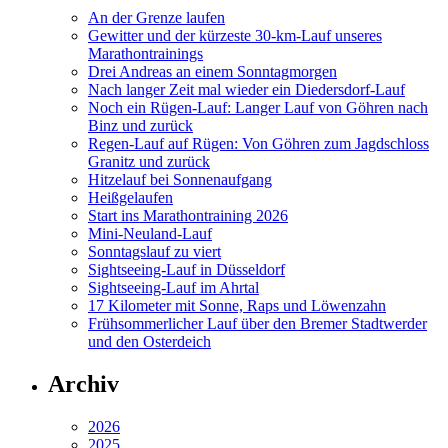
An der Grenze laufen
Gewitter und der kürzeste 30-km-Lauf unseres
Marathontrainings
Drei Andreas an einem Sonntagmorgen
Nach langer Zeit mal wieder ein Diedersdorf-Lauf
Noch ein Rügen-Lauf: Langer Lauf von Göhren nach
Binz und zurück
Regen-Lauf auf Rügen: Von Göhren zum Jagdschloss
Granitz und zurück
Hitzelauf bei Sonnenaufgang
Heißgelaufen
Start ins Marathontraining 2026
Mini-Neuland-Lauf
Sonntagslauf zu viert
Sightseeing-Lauf in Düsseldorf
Sightseeing-Lauf im Ahrtal
17 Kilometer mit Sonne, Raps und Löwenzahn
Frühsommerlicher Lauf über den Bremer Stadtwerder
und den Osterdeich
Archiv
2026
2025