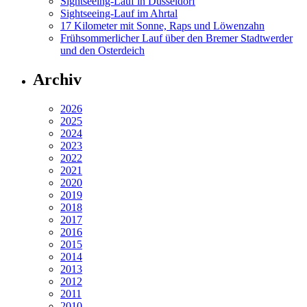
Sightseeing-Lauf in Düsseldorf
Sightseeing-Lauf im Ahrtal
17 Kilometer mit Sonne, Raps und Löwenzahn
Frühsommerlicher Lauf über den Bremer Stadtwerder
und den Osterdeich
Archiv
2026
2025
2024
2023
2022
2021
2020
2019
2018
2017
2016
2015
2014
2013
2012
2011
2010