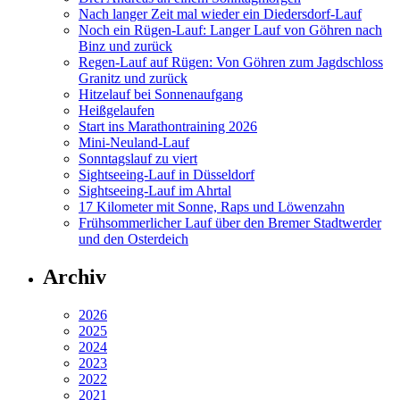
Nach langer Zeit mal wieder ein Diedersdorf-Lauf
Noch ein Rügen-Lauf: Langer Lauf von Göhren nach
Binz und zurück
Regen-Lauf auf Rügen: Von Göhren zum Jagdschloss
Granitz und zurück
Hitzelauf bei Sonnenaufgang
Heißgelaufen
Start ins Marathontraining 2026
Mini-Neuland-Lauf
Sonntagslauf zu viert
Sightseeing-Lauf in Düsseldorf
Sightseeing-Lauf im Ahrtal
17 Kilometer mit Sonne, Raps und Löwenzahn
Frühsommerlicher Lauf über den Bremer Stadtwerder
und den Osterdeich
Archiv
2026
2025
2024
2023
2022
2021