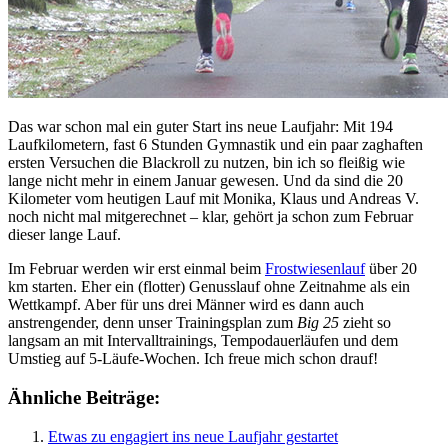
Das war schon mal ein guter Start ins neue Laufjahr: Mit 194
Laufkilometern, fast 6 Stunden Gymnastik und ein paar zaghaften
ersten Versuchen die Blackroll zu nutzen, bin ich so fleißig wie
lange nicht mehr in einem Januar gewesen. Und da sind die 20
Kilometer vom heutigen Lauf mit Monika, Klaus und Andreas V.
noch nicht mal mitgerechnet – klar, gehört ja schon zum Februar
dieser lange Lauf.
Im Februar werden wir erst einmal beim
Frostwiesenlauf
über 20
km starten. Eher ein (flotter) Genusslauf ohne Zeitnahme als ein
Wettkampf. Aber für uns drei Männer wird es dann auch
anstrengender, denn unser Trainingsplan zum
Big 25
zieht so
langsam an mit Intervalltrainings, Tempodauerläufen und dem
Umstieg auf 5-Läufe-Wochen. Ich freue mich schon drauf!
Ähnliche Beiträge:
Etwas zu engagiert ins neue Laufjahr gestartet