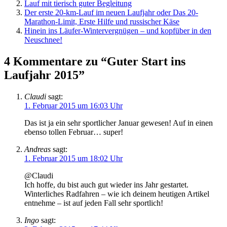
Lauf mit tierisch guter Begleitung
Der erste 20-km-Lauf im neuen Laufjahr oder Das 20-
Marathon-Limit, Erste Hilfe und russischer Käse
Hinein ins Läufer-Wintervergnügen – und kopfüber in den
Neuschnee!
4 Kommentare zu “Guter Start ins
Laufjahr 2015”
Claudi
sagt:
1. Februar 2015 um 16:03 Uhr
Das ist ja ein sehr sportlicher Januar gewesen! Auf in einen
ebenso tollen Februar… super!
Andreas
sagt:
1. Februar 2015 um 18:02 Uhr
@Claudi
Ich hoffe, du bist auch gut wieder ins Jahr gestartet.
Winterliches Radfahren – wie ich deinem heutigen Artikel
entnehme – ist auf jeden Fall sehr sportlich!
Ingo
sagt: