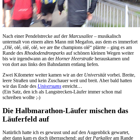
Nach einer Pendelstrecke auf der
Marcusallee
– musikalisch
untermalt von einem alten Mann mit Megafon, aus dem es immerfort
„Olé, olé, olé, olé, we are the champions olé“ plärrte – ging es am
Rande des
Rhododendronparks
auf schönen kleinen Wegen weiter
bis wir irgendwann an der
Horner Heerstraße
herauskamen und
von dort aus links den Bahndamm entlang liefen.
Zwei Kilometer weiter kamen wir an der
Universität
vorbei. Breite,
leere Straßen und kein Zuschauer weit und breit. Aber bald hatten
wir das Ende des
Universums
erreicht…
(Ein Satz, den ich als Langstrecken-Läufer immer schon mal
schreiben wollte ;-)
Die Halbmarathon-Läufer mischen das
Läuferfeld auf
Natürlich hatte ich es gewusst und auf den Augenblick gewartet,
aber dann kam es doch überraschend: auf der
Parkallee
am Rande