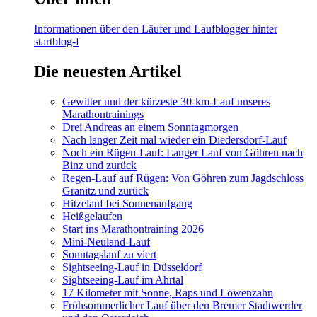
Informationen über den Läufer und Laufblogger hinter
startblog-f
Die neuesten Artikel
Gewitter und der kürzeste 30-km-Lauf unseres
Marathontrainings
Drei Andreas an einem Sonntagmorgen
Nach langer Zeit mal wieder ein Diedersdorf-Lauf
Noch ein Rügen-Lauf: Langer Lauf von Göhren nach
Binz und zurück
Regen-Lauf auf Rügen: Von Göhren zum Jagdschloss
Granitz und zurück
Hitzelauf bei Sonnenaufgang
Heißgelaufen
Start ins Marathontraining 2026
Mini-Neuland-Lauf
Sonntagslauf zu viert
Sightseeing-Lauf in Düsseldorf
Sightseeing-Lauf im Ahrtal
17 Kilometer mit Sonne, Raps und Löwenzahn
Frühsommerlicher Lauf über den Bremer Stadtwerder