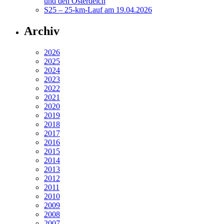
und den Osterdeich
S25 – 25-km-Lauf am 19.04.2026
Archiv
2026
2025
2024
2023
2022
2021
2020
2019
2018
2017
2016
2015
2014
2013
2012
2011
2010
2009
2008
2007