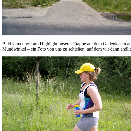
Bald kamen wir am Highlight unserer Etappe an: dem Gedenkstein am B
Mundwinkel – ein Foto von uns zu schießen, auf dem wir dann endli