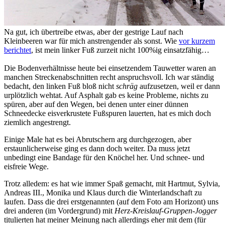
Na gut, ich übertreibe etwas, aber der gestrige Lauf nach
Kleinbeeren war für mich anstrengender als sonst. Wie
vor kurzem
berichtet
, ist mein linker Fuß zurzeit nicht 100%ig einsatzfähig…
Die Bodenverhältnisse heute bei einsetzendem Tauwetter waren an
manchen Streckenabschnitten recht anspruchsvoll. Ich war ständig
bedacht, den linken Fuß bloß nicht
schräg
aufzusetzen, weil er dann
urplötzlich wehtat. Auf Asphalt gab es keine Probleme, nichts zu
spüren, aber auf den Wegen, bei denen unter einer dünnen
Schneedecke eisverkrustete Fußspuren lauerten, hat es mich doch
ziemlich angestrengt.
Einige Male hat es bei Abrutschern arg durchgezogen, aber
erstaunlicherweise ging es dann doch weiter. Da muss jetzt
unbedingt eine Bandage für den Knöchel her. Und schnee- und
eisfreie Wege.
Trotz alledem: es hat wie immer Spaß gemacht, mit Hartmut, Sylvia,
Andreas III., Monika und Klaus durch die Winterlandschaft zu
laufen. Dass die drei erstgenannten (auf dem Foto am Horizont) uns
drei anderen (im Vordergrund) mit
Herz-Kreislauf-Gruppen-Jogger
titulierten hat meiner Meinung nach allerdings eher mit dem (für