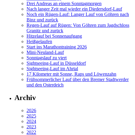
Drei Andreas an einem Sonntagmorgen
Nach langer Zeit mal wieder ein Diedersdorf-Lauf
Noch ein Rügen-Lauf: Langer Lauf von Göhren nach
Binz und zurück
Regen-Lauf auf Rügen: Von Göhren zum Jagdschloss
Granitz und zurück
Hitzelauf bei Sonnenaufgang
Heißgelaufen
Start ins Marathontraining 2026
Mini-Neuland-Lauf
Sonntagslauf zu viert
Sightseeing-Lauf in Düsseldorf
Sightseeing-Lauf im Ahrtal
17 Kilometer mit Sonne, Raps und Löwenzahn
Frühsommerlicher Lauf über den Bremer Stadtwerder
und den Osterdeich
Archiv
2026
2025
2024
2023
2022