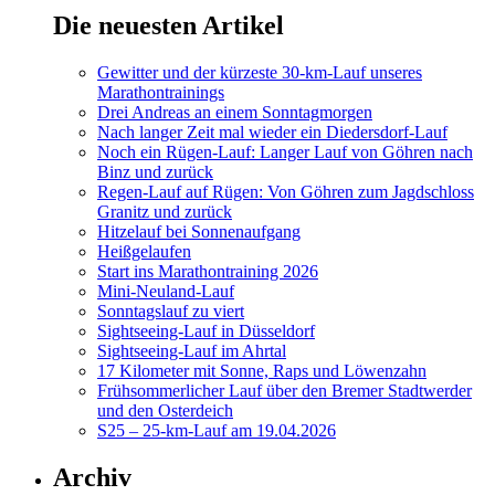
Die neuesten Artikel
Gewitter und der kürzeste 30-km-Lauf unseres
Marathontrainings
Drei Andreas an einem Sonntagmorgen
Nach langer Zeit mal wieder ein Diedersdorf-Lauf
Noch ein Rügen-Lauf: Langer Lauf von Göhren nach
Binz und zurück
Regen-Lauf auf Rügen: Von Göhren zum Jagdschloss
Granitz und zurück
Hitzelauf bei Sonnenaufgang
Heißgelaufen
Start ins Marathontraining 2026
Mini-Neuland-Lauf
Sonntagslauf zu viert
Sightseeing-Lauf in Düsseldorf
Sightseeing-Lauf im Ahrtal
17 Kilometer mit Sonne, Raps und Löwenzahn
Frühsommerlicher Lauf über den Bremer Stadtwerder
und den Osterdeich
S25 – 25-km-Lauf am 19.04.2026
Archiv