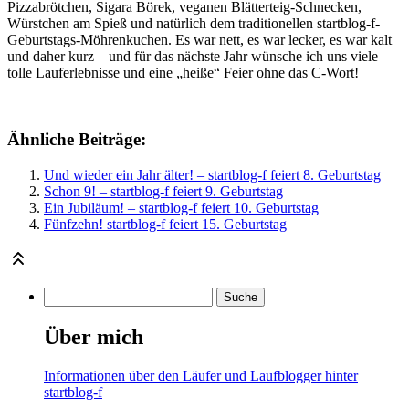
Pizzabrötchen, Sigara Börek, veganen Blätterteig-Schnecken,
Würstchen am Spieß und natürlich dem traditionellen startblog-f-
Geburtstags-Möhrenkuchen. Es war nett, es war lecker, es war kalt
und daher kurz – und für das nächste Jahr wünsche ich uns viele
tolle Lauferlebnisse und eine „heiße“ Feier ohne das C-Wort!
Ähnliche Beiträge:
Und wieder ein Jahr älter! – startblog-f feiert 8. Geburtstag
Schon 9! – startblog-f feiert 9. Geburtstag
Ein Jubiläum! – startblog-f feiert 10. Geburtstag
Fünfzehn! startblog-f feiert 15. Geburtstag
Über mich
Informationen über den Läufer und Laufblogger hinter
startblog-f