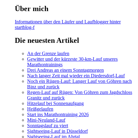
Über mich
Informationen über den Läufer und Laufblogger hinter
startblog-f
Die neuesten Artikel
An der Grenze laufen
Gewitter und der kürzeste 30-km-Lauf unseres
Marathontrainings
Drei Andreas an einem Sonntagmorgen
Nach langer Zeit mal wieder ein Diedersdorf-Lauf
Noch ein Rügen-Lauf: Langer Lauf von Göhren nach
Binz und zurück
Regen-Lauf auf Rügen: Von Göhren zum Jagdschloss
Granitz und zurück
Hitzelauf bei Sonnenaufgang
Heißgelaufen
Start ins Marathontraining 2026
Mini-Neuland-Lauf
Sonntagslauf zu viert
Sightseeing-Lauf in Düsseldorf
Sightseeing-Lauf im Ahrtal