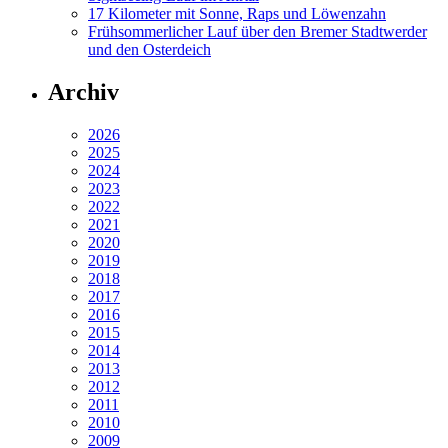
17 Kilometer mit Sonne, Raps und Löwenzahn
Frühsommerlicher Lauf über den Bremer Stadtwerder
und den Osterdeich
Archiv
2026
2025
2024
2023
2022
2021
2020
2019
2018
2017
2016
2015
2014
2013
2012
2011
2010
2009