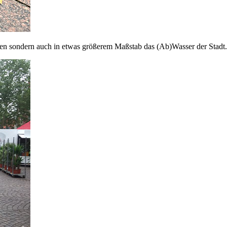
chen sondern auch in etwas größerem Maßstab das (Ab)Wasser der Stadt.