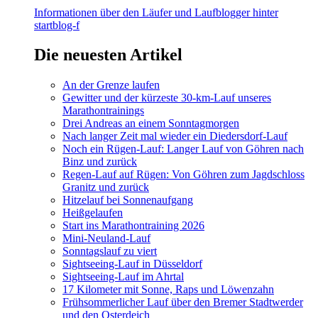
Informationen über den Läufer und Laufblogger hinter
startblog-f
Die neuesten Artikel
An der Grenze laufen
Gewitter und der kürzeste 30-km-Lauf unseres
Marathontrainings
Drei Andreas an einem Sonntagmorgen
Nach langer Zeit mal wieder ein Diedersdorf-Lauf
Noch ein Rügen-Lauf: Langer Lauf von Göhren nach
Binz und zurück
Regen-Lauf auf Rügen: Von Göhren zum Jagdschloss
Granitz und zurück
Hitzelauf bei Sonnenaufgang
Heißgelaufen
Start ins Marathontraining 2026
Mini-Neuland-Lauf
Sonntagslauf zu viert
Sightseeing-Lauf in Düsseldorf
Sightseeing-Lauf im Ahrtal
17 Kilometer mit Sonne, Raps und Löwenzahn
Frühsommerlicher Lauf über den Bremer Stadtwerder
und den Osterdeich