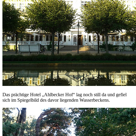
Das prächtige Hotel „Ahlbecker Hof“ lag noch still da und gefiel
sich im Spiegelbild des davor liegenden Wasserbeckens.