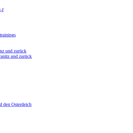
-f
rainings
nz und zurück
anitz und zurück
d den Osterdeich