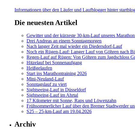
Informationen über den Läufer und Laufblogger hinter startblog
Die neuesten Artikel
Gewitter und der kürzeste 30-km-Lauf unseres Marathont
Drei Andreas an einem Sonntagmorgen
Nach langer Zeit mal wieder ein Diedersdorf-Lauf
Noch ein Rügen-Lauf: Langer Lauf von Göhren nach Bi
Regen-Lauf auf Rügen: Von Göhren zum Jagdschloss Gr
Hitzelauf bei Sonnenaufgang
Heißgelaufen
Start ins Marathontraining 2026
Mini-Neuland-Lauf
Sonntagslauf zu viert
Sightseeing-Lauf in Düsseldorf
Sightseeing-Lauf im Ahrtal
17 Kilometer mit Sonne, Raps und Löwenzahn
Frühsommerlicher Lauf über den Bremer Stadtwerder un
S25 – 25-km-Lauf am 19.04.2026
Archiv