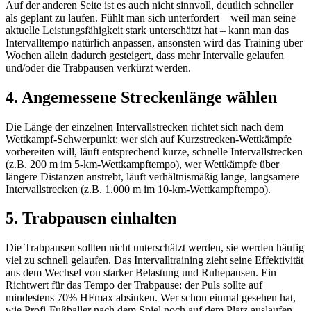
Auf der anderen Seite ist es auch nicht sinnvoll, deutlich schneller
als geplant zu laufen. Fühlt man sich unterfordert – weil man seine
aktuelle Leistungsfähigkeit stark unterschätzt hat – kann man das
Intervalltempo natürlich anpassen, ansonsten wird das Training über
Wochen allein dadurch gesteigert, dass mehr Intervalle gelaufen
und/oder die Trabpausen verkürzt werden.
4. Angemessene Streckenlänge wählen
Die Länge der einzelnen Intervallstrecken richtet sich nach dem
Wettkampf-Schwerpunkt: wer sich auf Kurzstrecken-Wettkämpfe
vorbereiten will, läuft entsprechend kurze, schnelle Intervallstrecken
(z.B. 200 m im 5-km-Wettkampftempo), wer Wettkämpfe über
längere Distanzen anstrebt, läuft verhältnismäßig lange, langsamere
Intervallstrecken (z.B. 1.000 m im 10-km-Wettkampftempo).
5. Trabpausen einhalten
Die Trabpausen sollten nicht unterschätzt werden, sie werden häufig
viel zu schnell gelaufen. Das Intervalltraining zieht seine Effektivität
aus dem Wechsel von starker Belastung und Ruhepausen. Ein
Richtwert für das Tempo der Trabpause: der Puls sollte auf
mindestens 70% HFmax absinken. Wer schon einmal gesehen hat,
wie Profi-Fußballer nach dem Spiel noch auf dem Platz auslaufen,