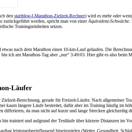
fach den
startblog-f-Marathon-Zielzeit-Rechner
) wird es mehr oder weni
e zurückgeführt werden, spricht man von einer
Äquivalenz-Schwäche
.
fische Trainingseinheiten setzen.
nd etwas nach dem Marathon einen 10-km-Lauf gelaufen. Die Berechnu
n bin ich am Marathon-Tag aber „nur“ 3:49:03. Hier gibt es also beim 
hon-Läufer
 Zielzeit-Berechnung, gerade für Freizeit-Läufer. Nach allgemeiner Tr
daher kaum längere Läufe bestreitet, dafür aber im Training häufig im h
differieren, da man nicht auf kurze und lange Strecken gleichzeitig di
hin trainiert und aufgrund der Testläufe über kürzere Distanzen im Vor
Lauftag leistungsbeeinflussend hineinspielen (Wetter, Gesundheit, Schlaf,