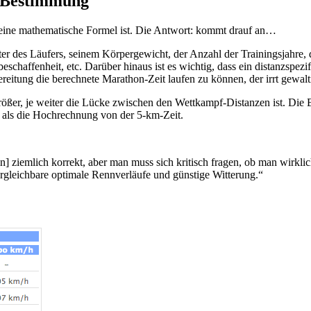
t-Bestimmung
lch eine mathematische Formel ist. Die Antwort: kommt drauf an…
 des Läufers, seinem Körpergewicht, der Anzahl der Trai­nings­jahre, d
eschaffenheit, etc. Darüber hinaus ist es wichtig, dass ein distanzspezi
eitung die berechnete Marathon-Zeit laufen zu können, der irrt gewalt
größer, je weiter die Lücke zwischen den Wettkampf-Distanzen ist. Die
r als die Hochrechnung von der 5-km-Zeit.
n] ziemlich korrekt, aber man muss sich kritisch fragen, ob man wirkli
ergleichbare optimale Rennverläufe und günstige Witterung.“