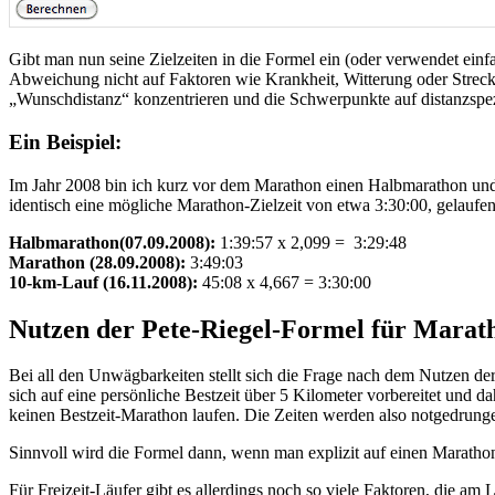
Gibt man nun seine Zielzeiten in die Formel ein (oder verwendet ein
Abweichung nicht auf Faktoren wie Krankheit, Witterung oder Streck
„Wunschdistanz“ konzentrieren und die Schwerpunkte auf distanzspezi
Ein Beispiel:
Im Jahr 2008 bin ich kurz vor dem Marathon einen Halbmarathon u
identisch eine mögliche Marathon-Zielzeit von etwa 3:30:00, gelaufe
Halbmarathon(07.09.2008):
1:39:57 x 2,099 = 3:29:48
Marathon (28.09.2008):
3:49:03
10-km-Lauf (16.11.2008):
45:08 x 4,667 = 3:30:00
Nutzen der Pete-Riegel-Formel für Marat
Bei all den Unwägbarkeiten stellt sich die Frage nach dem Nutzen der
sich auf eine persönliche Bestzeit über 5 Kilometer vorbereitet und 
keinen Bestzeit-Marathon laufen. Die Zeiten werden also notgedrungen 
Sinnvoll wird die Formel dann, wenn man explizit auf einen Marathon 
Für Freizeit-Läufer gibt es allerdings noch so viele Faktoren, die am 