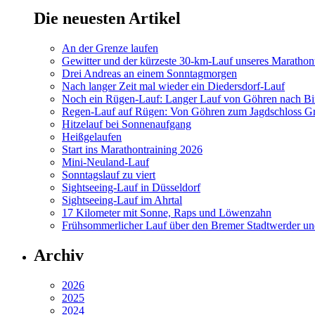
Die neuesten Artikel
An der Grenze laufen
Gewitter und der kürzeste 30-km-Lauf unseres Marathont
Drei Andreas an einem Sonntagmorgen
Nach langer Zeit mal wieder ein Diedersdorf-Lauf
Noch ein Rügen-Lauf: Langer Lauf von Göhren nach Bi
Regen-Lauf auf Rügen: Von Göhren zum Jagdschloss Gr
Hitzelauf bei Sonnenaufgang
Heißgelaufen
Start ins Marathontraining 2026
Mini-Neuland-Lauf
Sonntagslauf zu viert
Sightseeing-Lauf in Düsseldorf
Sightseeing-Lauf im Ahrtal
17 Kilometer mit Sonne, Raps und Löwenzahn
Frühsommerlicher Lauf über den Bremer Stadtwerder un
Archiv
2026
2025
2024