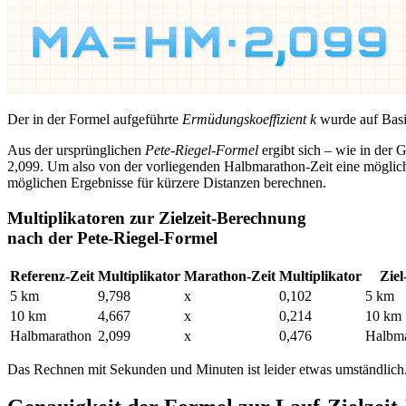
Der in der Formel aufgeführte
Ermüdungskoeffizient k
wurde auf Basis
Aus der ursprünglichen
Pete-Riegel-Formel
ergibt sich – wie in der 
2,099. Um also von der vorliegenden Halbmarathon-Zeit eine mögli
möglichen Ergebnisse für kürzere Distanzen berechnen.
Multiplikatoren zur Zielzeit-Berechnung
nach der Pete-Riegel-Formel
Referenz-Zeit
Multiplikator
Marathon-Zeit
Multiplikator
Ziel
5 km
9,798
x
0,102
5 km
10 km
4,667
x
0,214
10 km
Halbmarathon
2,099
x
0,476
Halbma
Das Rechnen mit Sekunden und Minuten ist leider etwas umständlich. 