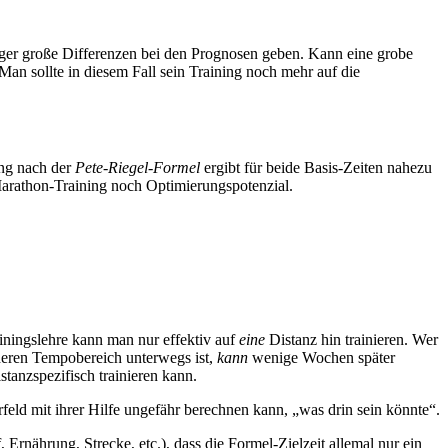
ger große Differenzen bei den Prognosen geben. Kann eine grobe
 Man sollte in diesem Fall sein Training noch mehr auf die
ng nach der
Pete-Riegel-Formel
ergibt für beide Basis-Zeiten nahezu
Marathon-Training noch Optimierungspotenzial.
ainingslehre kann man nur effektiv auf
eine
Distanz hin trainieren. Wer
öheren Tempobereich unterwegs ist,
kann
wenige Wochen später
stanzspezifisch trainieren kann.
feld mit ihrer Hilfe ungefähr berechnen kann, „was drin sein könnte“.
 Ernährung, Strecke, etc.), dass die Formel-Zielzeit allemal nur ein