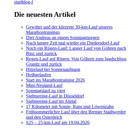
startblog-f
Die neuesten Artikel
Gewitter und der kürzeste 30-km-Lauf unseres
Marathontrainings
Drei Andreas an einem Sonntagmorgen
Nach langer Zeit mal wieder ein Diedersdorf-Lauf
Noch ein Rügen-Lauf: Langer Lauf von Göhren nach
Binz und zurück
Regen-Lauf auf Rügen: Von Göhren zum Jagdschloss
Granitz und zurück
Hitzelauf bei Sonnenaufgang
Heißgelaufen
Start ins Marathontraining 2026
Mini-Neuland-Lauf
Sonntagslauf zu viert
Sightseeing-Lauf in Düsseldorf
Sightseeing-Lauf im Ahrtal
17 Kilometer mit Sonne, Raps und Löwenzahn
Frühsommerlicher Lauf über den Bremer Stadtwerder
und den Osterdeich
S25 – 25-km-Lauf am 19.04.2026