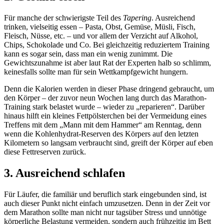
Für manche der schwierigste Teil des
Tapering
. Ausreichend
trinken, vielseitig essen – Pasta, Obst, Gemüse, Müsli, Fisch,
Fleisch, Nüsse, etc. – und vor allem der Verzicht auf Alkohol,
Chips, Schokolade und Co. Bei gleichzeitig reduziertem Training
kann es sogar sein, dass man ein wenig zunimmt. Die
Gewichtszunahme ist aber laut Rat der Experten halb so schlimm,
keinesfalls sollte man für sein Wettkampfgewicht hungern.
Denn die Kalorien werden in dieser Phase dringend gebraucht, um
den Körper – der zuvor neun Wochen lang durch das Marathon-
Training stark belastet wurde – wieder zu „reparieren“. Darüber
hinaus hilft ein kleines Fettpölsterchen bei der Vermeidung eines
Treffens mit dem „Mann mit dem Hammer“ am Renntag, denn
wenn die Kohlenhydrat-Reserven des Körpers auf den letzten
Kilometern so langsam verbraucht sind, greift der Körper auf eben
diese Fettreserven zurück.
3. Ausreichend schlafen
Für Läufer, die familiär und beruflich stark eingebunden sind, ist
auch dieser Punkt nicht einfach umzusetzen. Denn in der Zeit vor
dem Marathon sollte man nicht nur tagsüber Stress und unnötige
körperliche Belastung vermeiden, sondern auch frühzeitig im Bett