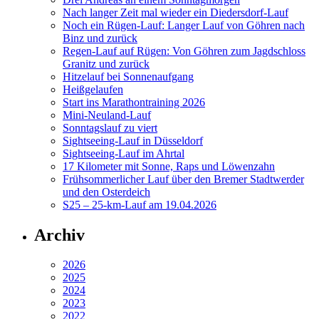
Nach langer Zeit mal wieder ein Diedersdorf-Lauf
Noch ein Rügen-Lauf: Langer Lauf von Göhren nach
Binz und zurück
Regen-Lauf auf Rügen: Von Göhren zum Jagdschloss
Granitz und zurück
Hitzelauf bei Sonnenaufgang
Heißgelaufen
Start ins Marathontraining 2026
Mini-Neuland-Lauf
Sonntagslauf zu viert
Sightseeing-Lauf in Düsseldorf
Sightseeing-Lauf im Ahrtal
17 Kilometer mit Sonne, Raps und Löwenzahn
Frühsommerlicher Lauf über den Bremer Stadtwerder
und den Osterdeich
S25 – 25-km-Lauf am 19.04.2026
Archiv
2026
2025
2024
2023
2022