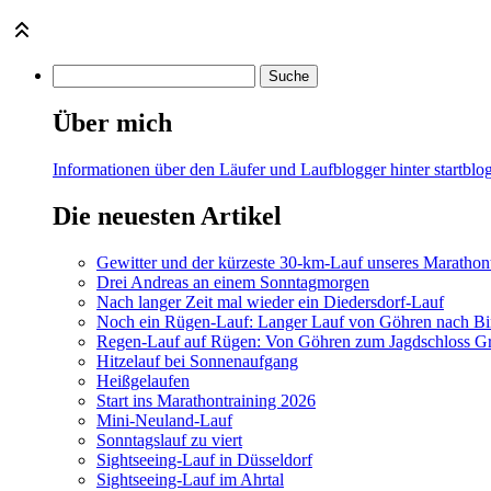
Über mich
Informationen über den Läufer und Laufblogger hinter startblog
Die neuesten Artikel
Gewitter und der kürzeste 30-km-Lauf unseres Marathont
Drei Andreas an einem Sonntagmorgen
Nach langer Zeit mal wieder ein Diedersdorf-Lauf
Noch ein Rügen-Lauf: Langer Lauf von Göhren nach Bi
Regen-Lauf auf Rügen: Von Göhren zum Jagdschloss Gr
Hitzelauf bei Sonnenaufgang
Heißgelaufen
Start ins Marathontraining 2026
Mini-Neuland-Lauf
Sonntagslauf zu viert
Sightseeing-Lauf in Düsseldorf
Sightseeing-Lauf im Ahrtal