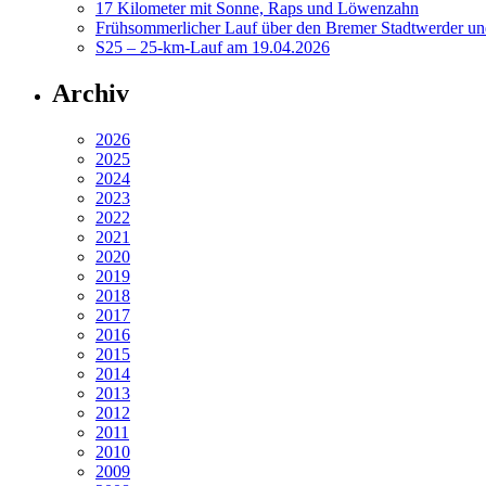
17 Kilometer mit Sonne, Raps und Löwenzahn
Frühsommerlicher Lauf über den Bremer Stadtwerder un
S25 – 25-km-Lauf am 19.04.2026
Archiv
2026
2025
2024
2023
2022
2021
2020
2019
2018
2017
2016
2015
2014
2013
2012
2011
2010
2009