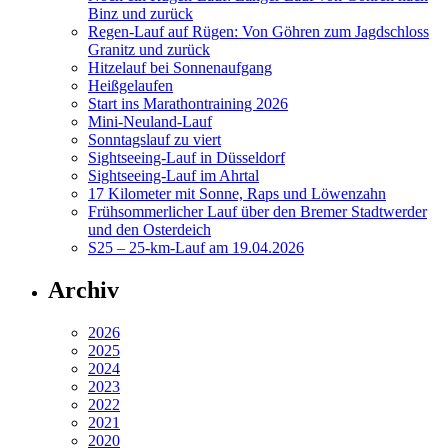
Binz und zurück
Regen-Lauf auf Rügen: Von Göhren zum Jagdschloss
Granitz und zurück
Hitzelauf bei Sonnenaufgang
Heißgelaufen
Start ins Marathontraining 2026
Mini-Neuland-Lauf
Sonntagslauf zu viert
Sightseeing-Lauf in Düsseldorf
Sightseeing-Lauf im Ahrtal
17 Kilometer mit Sonne, Raps und Löwenzahn
Frühsommerlicher Lauf über den Bremer Stadtwerder
und den Osterdeich
S25 – 25-km-Lauf am 19.04.2026
Archiv
2026
2025
2024
2023
2022
2021
2020