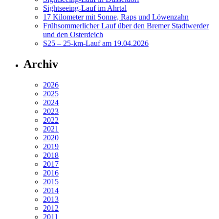
Sightseeing-Lauf im Ahrtal
17 Kilometer mit Sonne, Raps und Löwenzahn
Frühsommerlicher Lauf über den Bremer Stadtwerder
und den Osterdeich
S25 – 25-km-Lauf am 19.04.2026
Archiv
2026
2025
2024
2023
2022
2021
2020
2019
2018
2017
2016
2015
2014
2013
2012
2011