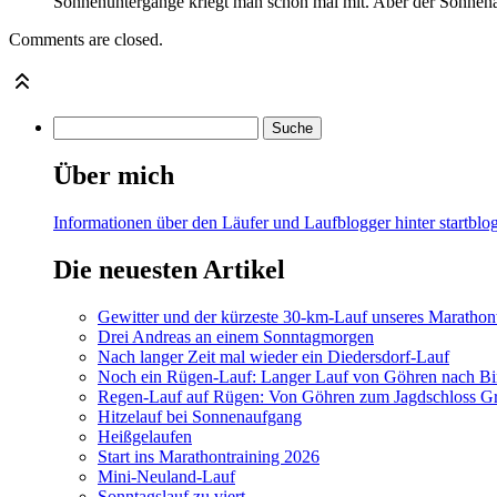
Sonnenuntergänge kriegt man schon mal mit. Aber der Sonnenau
Comments are closed.
Über mich
Informationen über den Läufer und Laufblogger hinter startblog
Die neuesten Artikel
Gewitter und der kürzeste 30-km-Lauf unseres Marathont
Drei Andreas an einem Sonntagmorgen
Nach langer Zeit mal wieder ein Diedersdorf-Lauf
Noch ein Rügen-Lauf: Langer Lauf von Göhren nach Bi
Regen-Lauf auf Rügen: Von Göhren zum Jagdschloss Gr
Hitzelauf bei Sonnenaufgang
Heißgelaufen
Start ins Marathontraining 2026
Mini-Neuland-Lauf
Sonntagslauf zu viert