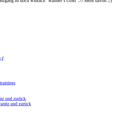
fgang ist doch wirklich “Runner’s Gold”..!! Mehr davon ;-)
-f
rainings
nz und zurück
anitz und zurück