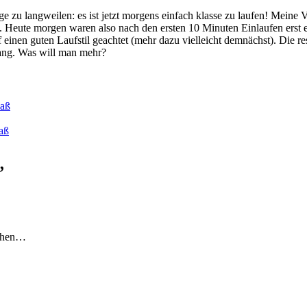
e zu langweilen: es ist jetzt morgens einfach klasse zu laufen! Meine V
. Heute morgen waren also nach den ersten 10 Minuten Einlaufen erst
 einen guten Laufstil geachtet (mehr dazu vielleicht demnächst). Die r
ang. Was will man mehr?
paß
aß
”
tehen…