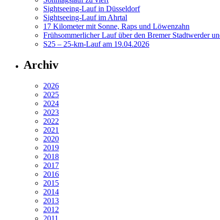
Sightseeing-Lauf in Düsseldorf
Sightseeing-Lauf im Ahrtal
17 Kilometer mit Sonne, Raps und Löwenzahn
Frühsommerlicher Lauf über den Bremer Stadtwerder un
S25 – 25-km-Lauf am 19.04.2026
Archiv
2026
2025
2024
2023
2022
2021
2020
2019
2018
2017
2016
2015
2014
2013
2012
2011