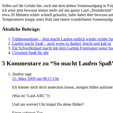
Selbst auf die Gefahr hin, euch mit dem dritten Sonnenaufgang in Folg
ich setze jetzt bewusst immer mehr auf das ganze Lauf-„Drumherum“
etwa 20 Minuten relativ schnell gelaufen, habe dabei aber bewusst auf
Temperaturen knapp unter Null und einem wunderbaren Sonnenaufg
Ähnliche Beiträge:
Frühlingsanfang – Jetzt macht Laufen endlich wieder richtig S
Laufen macht Spaß – auch wenn es dunkel, feucht und kalt ist
Ein Schwellenlauf macht mit dem Garmin Forerunner sogar Sp
Crosslauf-Spaß für alle
5 Kommentare zu “So macht Laufen Spaß
Andrea
sagt:
25. März 2009 um 08:15 Uhr
Ich könnte mich doch anstecken lassen, morgen früher aufzus
(Was ist “Lauf-ABC”?)
Und um wieviel Uhr knipst Du deine Bilder?
Einen schönen Tag,