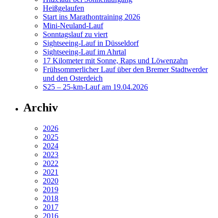
Heißgelaufen
Start ins Marathontraining 2026
Mini-Neuland-Lauf
Sonntagslauf zu viert
Sightseeing-Lauf in Düsseldorf
Sightseeing-Lauf im Ahrtal
17 Kilometer mit Sonne, Raps und Löwenzahn
Frühsommerlicher Lauf über den Bremer Stadtwerder
und den Osterdeich
S25 – 25-km-Lauf am 19.04.2026
Archiv
2026
2025
2024
2023
2022
2021
2020
2019
2018
2017
2016