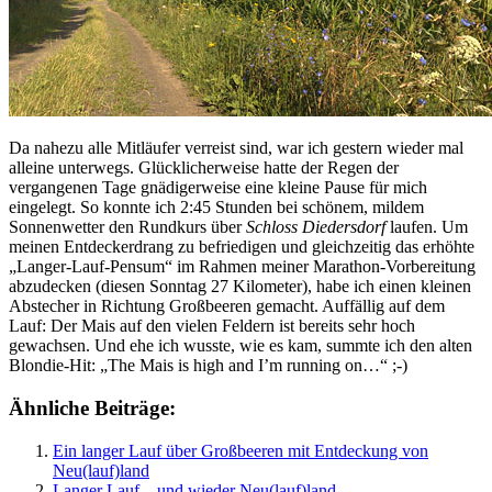
Da nahezu alle Mitläufer verreist sind, war ich gestern wieder mal
alleine unterwegs. Glücklicherweise hatte der Regen der
vergangenen Tage gnädigerweise eine kleine Pause für mich
eingelegt. So konnte ich 2:45 Stunden bei schönem, mildem
Sonnenwetter den Rundkurs über
Schloss Diedersdorf
laufen. Um
meinen Entdeckerdrang zu befriedigen und gleichzeitig das erhöhte
„Langer-Lauf-Pensum“ im Rahmen meiner Marathon-Vorbereitung
abzudecken (diesen Sonntag 27 Kilometer), habe ich einen kleinen
Abstecher in Richtung Großbeeren gemacht. Auffällig auf dem
Lauf: Der Mais auf den vielen Feldern ist bereits sehr hoch
gewachsen. Und ehe ich wusste, wie es kam, summte ich den alten
Blondie-Hit: „The Mais is high and I’m running on…“ ;-)
Ähnliche Beiträge:
Ein langer Lauf über Großbeeren mit Entdeckung von
Neu(lauf)land
Langer Lauf – und wieder Neu(lauf)land