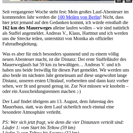
Seit vergangener Woche steht fest: Mein großes Lauf-Abenteuer im
kommenden Jahr werden die
100 Meilen von Berlin
! Nicht, dass
hier jetzt jemand auf den Gedanken kommt, ich würde ernsthaft die
162 km des Mauerweges
alleine laufen wollen – wir sind natürlich
als Staffel angemeldet. Andreas V., Klaus, Hartmut und ich werden
uns die Strecke teilen, unterstützt von Monika als offizieller
Fahrradbegleitung.
Was es aber für mich besonders spannend und zu einem völlig
neuen Abenteuer macht, ist die Distanz: Der erste Staffelläufer des
Mauerweglaufs hat 59 km zu bewältigen… Andreas V. und ich
haben uns beide freiwillig für diesen Part gemeldet. Wir werden uns
also beide im nächsten Jahr gemeinsam auf diese ungewohnt lange
Distanz, unseren ersten Ultralauf, vorbereiten und dann kurz vorher
sehen, wer fit und gesund genug ist. Zur Not müssen wir knobeln –
oder ein Ausscheidungsrennen machen ;-)
Der Lauf findet übrigens am 13. August, dem Jahrestag des
Mauerbaus, statt, was dem Lauf sicherlich noch einmal eine
besondere Atmosphäre verleiht.
PS: Wer sich jetzt fragt, wie denn die vier Distanzen verteilt sind:
Läufer 1: vom Start bis Teltow (59 km)
Läufer 2: von Teltow bis Sacrow (32 km)