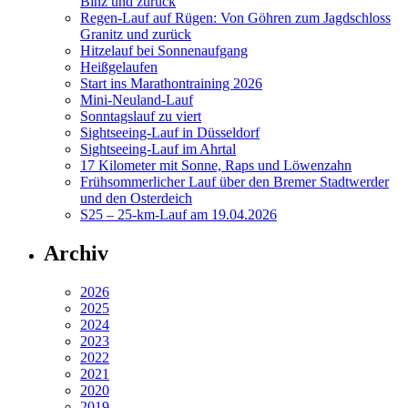
Binz und zurück
Regen-Lauf auf Rügen: Von Göhren zum Jagdschloss
Granitz und zurück
Hitzelauf bei Sonnenaufgang
Heißgelaufen
Start ins Marathontraining 2026
Mini-Neuland-Lauf
Sonntagslauf zu viert
Sightseeing-Lauf in Düsseldorf
Sightseeing-Lauf im Ahrtal
17 Kilometer mit Sonne, Raps und Löwenzahn
Frühsommerlicher Lauf über den Bremer Stadtwerder
und den Osterdeich
S25 – 25-km-Lauf am 19.04.2026
Archiv
2026
2025
2024
2023
2022
2021
2020
2019