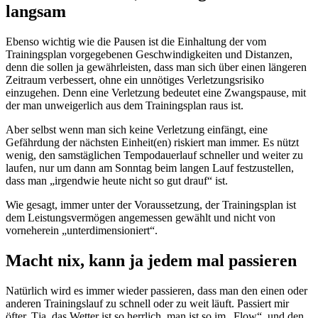
langsam
Ebenso wichtig wie die Pausen ist die Einhaltung der vom
Trainingsplan vorgegebenen Geschwindigkeiten und Distanzen,
denn die sollen ja gewährleisten, dass man sich über einen längeren
Zeitraum verbessert, ohne ein unnötiges Verletzungsrisiko
einzugehen. Denn eine Verletzung bedeutet eine Zwangspause, mit
der man unweigerlich aus dem Trainingsplan raus ist.
Aber selbst wenn man sich keine Verletzung einfängt, eine
Gefährdung der nächsten Einheit(en) riskiert man immer. Es nützt
wenig, den samstäglichen Tempodauerlauf schneller und weiter zu
laufen, nur um dann am Sonntag beim langen Lauf festzustellen,
dass man „irgendwie heute nicht so gut drauf“ ist.
Wie gesagt, immer unter der Voraussetzung, der Trainingsplan ist
dem Leistungsvermögen angemessen gewählt und nicht von
vorneherein „unterdimensioniert“.
Macht nix, kann ja jedem mal passieren
Natürlich wird es immer wieder passieren, dass man den einen oder
anderen Trainingslauf zu schnell oder zu weit läuft. Passiert mir
öfter. Tja, das Wetter ist so herrlich, man ist so im „Flow“, und den