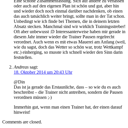
Eine schöne Zusammenfassung. Sich auf andere zu verlassen
oder auch auf den eigenen Plan ist schön und gut, aber hin
und wieder doch noch einmal darüber nachdenken, ob einen
das auch tatsächlich weiter bringt, sollte man in der Tat schon.
Unbedingt wie ich finde bei Themen, die in deinem letzten
Absatz stecken. Manchmal sind wir wirklich Trainingsstreber!
Oft aber unbewusst :D Interessanterweise haben mir gerade in
diesem Jahr immer wieder die Trainer Pausen regelrecht
verordnet. Auch wenn es mit etwas Mauerei am Anfang (weil,
wie du sagst, doch das Wetter so schön war, trotz Wettkampf
etc.) einherging, so musste ich schnell wieder den Sinn darin
feststellen.
Andreas
sagt:
18. Oktober 2014 um 20:43 Uhr
@Din
Das ist ja gerade das Erstaunliche, dass – so wie du es auch
beschreibst – die Trainer nicht antreiben, sondern die Pausen
verordnen müssen ;-)
Immerhin gut, wenn man einen Trainer hat, der einen darauf
hinweist!
Comments are closed.