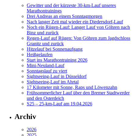
Gewitter und der kürzeste 30-km-Lauf unseres
Marathontrainings
Drei Andreas an einem Sonntagmorgen
Nach langer Zeit mal wieder ein Diedersdorf-Lauf
Noch ein Rügen-Lauf: Langer Lauf von Göhren nach
Binz und zurück
Regen-Lauf auf Rügen: Von Göhren zum Jagdschloss
Granitz und zurück
Hitzelauf bei Sonnenaufgang
Heißgelaufen
Start ins Marathontraining 2026
Mini-Neuland-Lauf
Sonntagslauf zu viert
Sightseeing-Lauf in Düsseldorf
Sightseeing-Lauf im Ahrtal
17 Kilometer mit Sonne, Raps und Löwenzahn
Frühsommerlicher Lauf über den Bremer Stadtwerder
und den Osterdeich
S25 – 25-km-Lauf am 19.04.2026
Archiv
2026
2025