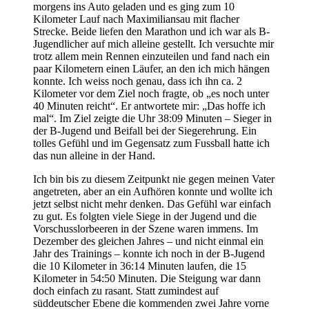
morgens ins Auto geladen und es ging zum 10
Kilometer Lauf nach Maximiliansau mit flacher
Strecke. Beide liefen den Marathon und ich war als B-
Jugendlicher auf mich alleine gestellt. Ich versuchte mir
trotz allem mein Rennen einzuteilen und fand nach ein
paar Kilometern einen Läufer, an den ich mich hängen
konnte. Ich weiss noch genau, dass ich ihn ca. 2
Kilometer vor dem Ziel noch fragte, ob „es noch unter
40 Minuten reicht“. Er antwortete mir: „Das hoffe ich
mal“. Im Ziel zeigte die Uhr 38:09 Minuten – Sieger in
der B-Jugend und Beifall bei der Siegerehrung. Ein
tolles Gefühl und im Gegensatz zum Fussball hatte ich
das nun alleine in der Hand.
Ich bin bis zu diesem Zeitpunkt nie gegen meinen Vater
angetreten, aber an ein Aufhören konnte und wollte ich
jetzt selbst nicht mehr denken. Das Gefühl war einfach
zu gut. Es folgten viele Siege in der Jugend und die
Vorschusslorbeeren in der Szene waren immens. Im
Dezember des gleichen Jahres – und nicht einmal ein
Jahr des Trainings – konnte ich noch in der B-Jugend
die 10 Kilometer in 36:14 Minuten laufen, die 15
Kilometer in 54:50 Minuten. Die Steigung war dann
doch einfach zu rasant. Statt zumindest auf
süddeutscher Ebene die kommenden zwei Jahre vorne