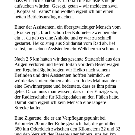
dass wir nach spätestens 5-10 km die nächste Kneipe
aufsuchen würden. Gesagt, getan – wir meldeten zwei
„Kopfsalat-Teams“ und wollten eigentlich nur einen
netten Betriebsausflug machen.
Einer der Assistenten, ein übergewichtiger Mensch vom
„Rockertyp“, brach schon bei Kilometer zwei beinahe
ein… da gab es eine Anhöhe und er war zu schnell
gestartet. Heiko stieg aus Solidarität vom Rad ab, lief
selbst, um seinen Assistenten ein Weilchen zu schonen.
Nach 2,5 km hatten wir das gesamte Starterfeld aus den
Augen verloren und liefen fortan vor dem Besenwagen
her. Regelmäßig befragten wir Heiko nach seinem
Befinden und drei Assistenten hofften heimlich, er
würde das Unternehmen abblasen. Jedes Mal machte er
eine Gewinnergeste und bedeutete, dass es ihm prima
gehe. Dazu muss man wissen, dass er der Einzige war,
der Radlerschuhe für Klickpedalen an den Füßen hatte.
Damit kann eigentlich kein Mensch eine längere
Strecke laufen.
Eine Zigarette, die er am Verpflegungspunkt bei
Kilometer 20 in aller Ruhe geraucht hat, die gefühlten
380 km Oderdeich zwischen den Kilometern 22 und 32
und den Versuch des Besenwagenfahrers, uns bei km