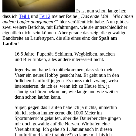
Es ist nun schon lange her,
dass ich
Teil 1
und
Teil 2
meiner Reihe
„Das erste Mal – Wie haben
andere Läufer angefangen?“
hier veröffentlicht habe. Nun gibt es
zwei weitere Berichte, mit Erfahrungen, wie sie unterschiedlicher
eigentlich nicht sein können. Aber gerade das zeigt die gewaltige
Bandbreite an Läufertypen, die alle eines eint: der
Spaß am
Laufen
!
16,5 Jahre. Pupertät. Schlimm. Wegbleiben, rauchen
und Bier trinken, alles andere interessiert nicht.
Irgendwann habe ich mitbekommen, dass sich mein
Vater ein neues Hobby gesucht hat. Er geht nun in den
örtlichen Lauftreff joggen. Es muss mich zwangsweise
interessieren, da ich es, wenn ich zu Hause bin, ja
ständig zu hören bekomme, wie lange und wie weit er
denn schon laufen kann.
Super, gegen das Laufen habe ich ja nichts, immerhin
bin ich schon immer gerne die 1000 Meter im
Sportunterricht gelaufen, aber die Dauerberichte gingen
mir doch gewaltig auf die Nerven. Wir trafen eine
Vereinbarung: Ich gehe ab 1. Januar auch in diesen
Lauftreff und laufe (trainiere?) so lange mit, bis ich