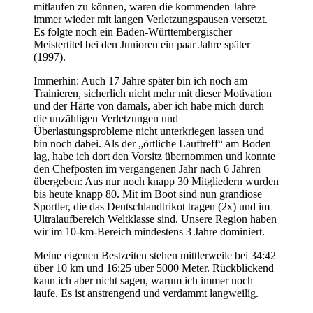
mitlaufen zu können, waren die kommenden Jahre
immer wieder mit langen Verletzungspausen versetzt.
Es folgte noch ein Baden-Württembergischer
Meistertitel bei den Junioren ein paar Jahre später
(1997).
Immerhin: Auch 17 Jahre später bin ich noch am
Trainieren, sicherlich nicht mehr mit dieser Motivation
und der Härte von damals, aber ich habe mich durch
die unzähligen Verletzungen und
Überlastungsprobleme nicht unterkriegen lassen und
bin noch dabei. Als der „örtliche Lauftreff“ am Boden
lag, habe ich dort den Vorsitz übernommen und konnte
den Chefposten im vergangenen Jahr nach 6 Jahren
übergeben: Aus nur noch knapp 30 Mitgliedern wurden
bis heute knapp 80. Mit im Boot sind nun grandiose
Sportler, die das Deutschlandtrikot tragen (2x) und im
Ultralaufbereich Weltklasse sind. Unsere Region haben
wir im 10-km-Bereich mindestens 3 Jahre dominiert.
Meine eigenen Bestzeiten stehen mittlerweile bei 34:42
über 10 km und 16:25 über 5000 Meter. Rückblickend
kann ich aber nicht sagen, warum ich immer noch
laufe. Es ist anstrengend und verdammt langweilig.