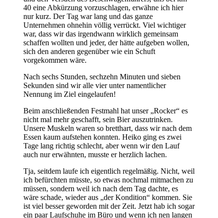
40 eine Abkürzung vorzuschlagen, erwähne ich hier
nur kurz. Der Tag war lang und das ganze
Unternehmen ohnehin völlig verrückt. Viel wichtiger
war, dass wir das irgendwann wirklich gemeinsam
schaffen wollten und jeder, der hätte aufgeben wollen,
sich den anderen gegenüber wie ein Schuft
vorgekommen wäre.
Nach sechs Stunden, sechzehn Minuten und sieben
Sekunden sind wir alle vier unter namentlicher
Nennung im Ziel eingelaufen!
Beim anschließenden Festmahl hat unser „Rocker“ es
nicht mal mehr geschafft, sein Bier auszutrinken.
Unsere Muskeln waren so bretthart, dass wir nach dem
Essen kaum aufstehen konnten. Heiko ging es zwei
Tage lang richtig schlecht, aber wenn wir den Lauf
auch nur erwähnten, musste er herzlich lachen.
Tja, seitdem laufe ich eigentlich regelmäßig. Nicht, weil
ich befürchten müsste, so etwas nochmal mitmachen zu
müssen, sondern weil ich nach dem Tag dachte, es
wäre schade, wieder aus „der Kondition“ kommen. Sie
ist viel besser geworden mit der Zeit. Jetzt hab ich sogar
ein paar Laufschuhe im Büro und wenn ich nen langen