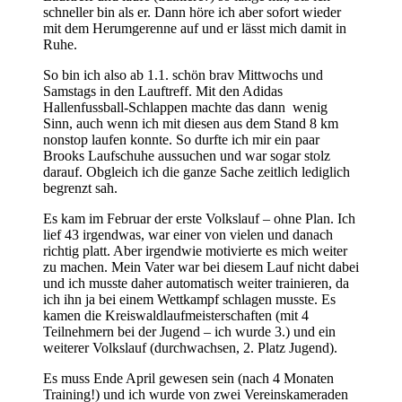
schneller bin als er. Dann höre ich aber sofort wieder
mit dem Herumgerenne auf und er lässt mich damit in
Ruhe.
So bin ich also ab 1.1. schön brav Mittwochs und
Samstags in den Lauftreff. Mit den Adidas
Hallenfussball-Schlappen machte das dann wenig
Sinn, auch wenn ich mit diesen aus dem Stand 8 km
nonstop laufen konnte. So durfte ich mir ein paar
Brooks Laufschuhe aussuchen und war sogar stolz
darauf. Obgleich ich die ganze Sache zeitlich lediglich
begrenzt sah.
Es kam im Februar der erste Volkslauf – ohne Plan. Ich
lief 43 irgendwas, war einer von vielen und danach
richtig platt. Aber irgendwie motivierte es mich weiter
zu machen. Mein Vater war bei diesem Lauf nicht dabei
und ich musste daher automatisch weiter trainieren, da
ich ihn ja bei einem Wettkampf schlagen musste. Es
kamen die Kreiswaldlaufmeisterschaften (mit 4
Teilnehmern bei der Jugend – ich wurde 3.) und ein
weiterer Volkslauf (durchwachsen, 2. Platz Jugend).
Es muss Ende April gewesen sein (nach 4 Monaten
Training!) und ich wurde von zwei Vereinskameraden