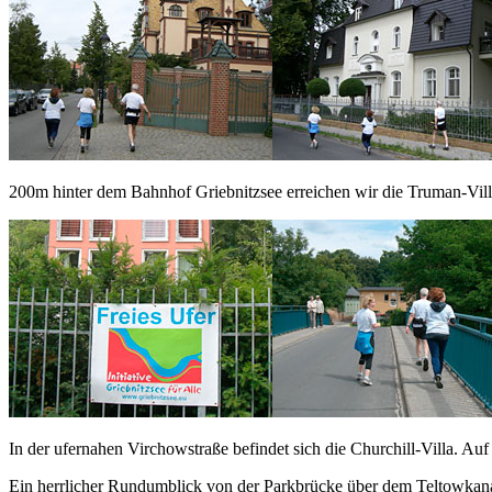
200m hinter dem Bahnhof Griebnitzsee erreichen wir die Truman-Villa
In der ufernahen Virchowstraße befindet sich die Churchill-Villa. Auf 
Ein herrlicher Rundumblick von der Parkbrücke über dem Teltowkana