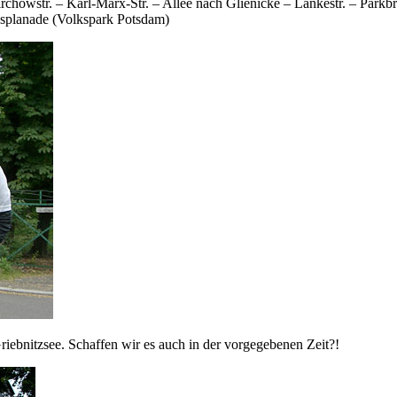
Virchowstr. – Karl-Marx-Str. – Allee nach Glienicke – Lankestr. – Park
Esplanade (Volkspark Potsdam)
riebnitzsee. Schaffen wir es auch in der vorgegebenen Zeit?!