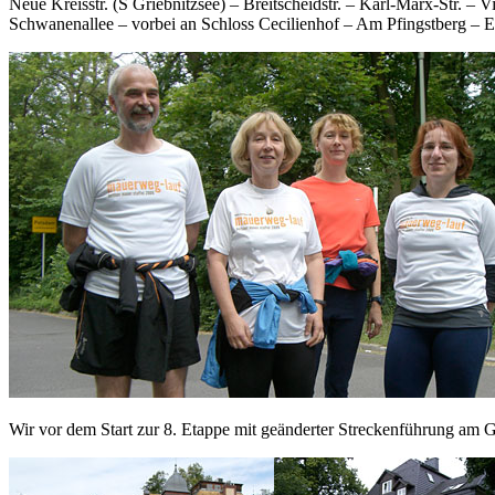
Neue Kreisstr. (S Griebnitzsee) – Breitscheidstr. – Karl-Marx-Str. – 
Schwanenallee – vorbei an Schloss Cecilienhof – Am Pfingstberg – 
Wir vor dem Start zur 8. Etappe mit geänderter Streckenführung am G