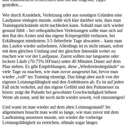
gestoßen…
Wer durch Krankheit, Verletzung oder aus sonstigen Gründen eine
Laufpause einlegen musste, sollte sich klar darüber sein, dass man
Trainingsrückstände nicht nachholen kann. Sobald man sich wieder
gesund fühlt – bei orthopädischen Verletzungen sollte man sich auf
den Rat des Arztes und das eigene Körpergefühl verlassen, bei
Erkältungen mindestens 3-5 fieberfreie Tage abwarten – kann man
das Laufen wieder aufnehmen. Allerdings ist es nicht ratsam, sofort
mit dem gleichen Umfang und der gleichen Intensität weiter zu
machen wie vor der Laufpause. Zuerst sollten nur langsame oder
lockere Läufe (70-75% HFmax) unter 40 Minuten Dauer auf dem
Plan stehen. Es gibt Empfehlungen, diese „Wiedereinstiegsläufe“ so
viele Tage zu machen, wie man zuvor ausgesetzt hat, bevor man
wieder „voll“ ins Training einsteigt. Das hängt aber auch von der
eigenen Leistungsfähigkeit und den Ambitionen ab. Es ist auf jeden
Fall nicht verkehrt, auf das eigene Gefühl und den Pulsmesser zu
hören: zeigt die Pulsuhr bei gewohnter Geschwindigkeit höhere
Werte als sonst, seid ihr noch nicht wieder soweit, voll einzusteigen!
Und wann ist man wieder auf dem alten Leistungsstand? Im
allgemeinen braucht man wohl so lange, wie man zuvor mit dem
Lauftraining aussetzen musste, um wieder die vorherige
Leistungsfähigkeit zu erreichen, oftmals sogar länger.