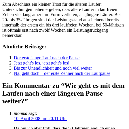
Zum Abschluss ein kleiner Trost für die älteren Läufer:
Untersuchungen haben ergeben, dass ältere Läufer in lauffreien
Zeiten viel langsamer ihre Form verlieren, als jüngere Läufer. Bei
20- bis 35-Jährigen sinkt der Leistungsstand anscheinend bereits
innerhalb der ersten ein bis drei lauffreien Wochen, bei 50-Jährigen
ist oftmals erst nach zwölf Wochen ein Leistungsrückgang
bemerkbar.
Ähnliche Beiträge:
Der erste lange Lauf nach der Pause
Jetzt geht’s los, jetzt geht’s los!
Bis zur Unendlichkeit und noch viel weiter
Na, geht doch – der erste Zehner nach der Laufpause
Ein Kommentar zu “Wie geht es mit dem
Laufen nach einer längeren Pause
weiter?”
monika
sagt:
10. April 2008 um 20:11 Uhr
Da bin ich aber froh, dass die 50-Jährigen endlich einen