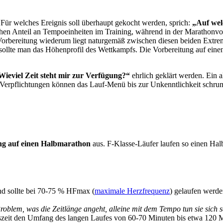
: Für welches Ereignis soll überhaupt gekocht werden, sprich:
„Auf wel
 hohen Anteil an Tempoeinheiten im Training, während in der Marathonv
rbereitung wiederum liegt naturgemäß zwischen diesen beiden Extrem
llte man das Höhenprofil des Wettkampfs. Die Vorbereitung auf einen 
Wieviel Zeit steht mir zur Verfügung?“
ehrlich geklärt werden. Ein 
he Verpflichtungen können das Lauf-Menü bis zur Unkenntlichkeit schru
ng auf einen Halbmarathon
aus. F-Klasse-Läufer laufen so einen Ha
nd sollte bei 70-75 % HFmax (
maximale Herzfrequenz
) gelaufen werde
oblem, was die Zeitlänge angeht, alleine mit dem Tempo tun sie sich 
szeit den Umfang des langen Laufes von 60-70 Minuten bis etwa 120 M