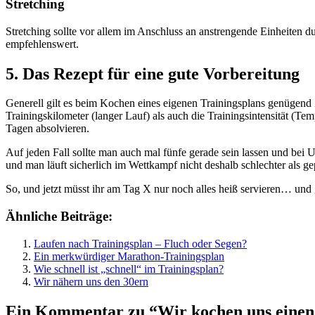
Stretching
Stretching sollte vor allem im Anschluss an anstrengende Einheiten 
empfehlenswert.
5. Das Rezept für eine gute Vorbereitung
Generell gilt es beim Kochen eines eigenen Trainingsplans genüge
Trainingskilometer (langer Lauf) als auch die Trainingsintensität (Te
Tagen absolvieren.
Auf jeden Fall sollte man auch mal fünfe gerade sein lassen und bei
und man läuft sicherlich im Wettkampf nicht deshalb schlechter als g
So, und jetzt müsst ihr am Tag X nur noch alles heiß servieren… und
Ähnliche Beiträge:
Laufen nach Trainingsplan – Fluch oder Segen?
Ein merkwürdiger Marathon-Trainingsplan
Wie schnell ist „schnell“ im Trainingsplan?
Wir nähern uns den 30ern
Ein Kommentar zu “Wir kochen uns einen 