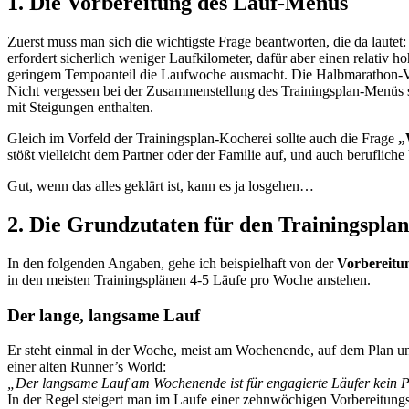
1. Die Vorbereitung des Lauf-Menüs
Zuerst muss man sich die wichtigste Frage beantworten, die da lautet
erfordert sicherlich weniger Laufkilometer, dafür aber einen relativ
geringem Tempoanteil die Laufwoche ausmacht. Die Halbmarathon-Vo
Nicht vergessen bei der Zusammenstellung des Trainingsplan-Menüs so
mit Steigungen enthalten.
Gleich im Vorfeld der Trainingsplan-Kocherei sollte auch die Frage
„
stößt vielleicht dem Partner oder der Familie auf, und auch beruflic
Gut, wenn das alles geklärt ist, kann es ja losgehen…
2. Die Grundzutaten für den Trainingsplan
In den folgenden Angaben, gehe ich beispielhaft von der
Vorbereitu
in den meisten Trainingsplänen 4-5 Läufe pro Woche anstehen.
Der lange, langsame Lauf
Er steht einmal in der Woche, meist am Wochenende, auf dem Plan u
einer alten Runner’s World:
„Der langsame Lauf am Wochenende ist für engagierte Läufer kein Pr
In der Regel steigert man im Laufe einer zehnwöchigen Vorbereitung