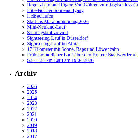
Regen-Lauf auf Rügen: Von Göhren zum Jagdschloss Gr
Hitzelauf bei Sonnenaufgang
Heißgelaufen
Start ins Marathontraining 2026
Mini-Neuland-Lauf
Sonntagslauf zu viert
Sightseeing-Lauf in Düsseldorf
Sightseeing-Lauf im Ahrtal
17 Kilometer mit Sonne, Raps und Löwenzahn
Frühsommerlicher Lauf über den Bremer Stadtwerder un
S25 – 25-km-Lauf am 19.04.2026
Archiv
2026
2025
2024
2023
2022
2021
2020
2019
2018
2017