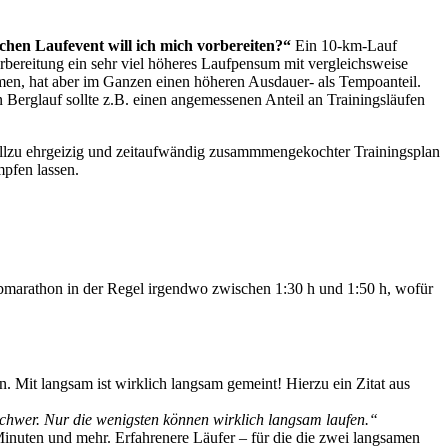
chen Laufevent will ich mich vorbereiten?“
Ein 10-km-Lauf
orbereitung ein sehr viel höheres Laufpensum mit vergleichsweise
en, hat aber im Ganzen einen höheren Ausdauer- als Tempoanteil.
Berglauf sollte z.B. einen angemessenen Anteil an Trainingsläufen
allzu ehrgeizig und zeitaufwändig zusammmengekochter Trainingsplan
mpfen lassen.
lbmarathon in der Regel irgendwo zwischen 1:30 h und 1:50 h, wofür
n. Mit langsam ist wirklich langsam gemeint! Hierzu ein Zitat aus
schwer. Nur die wenigsten können wirklich langsam laufen.“
inuten und mehr. Erfahrenere Läufer – für die die zwei langsamen