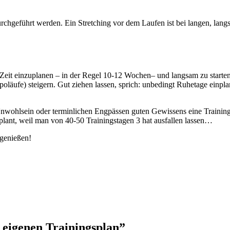
durchgeführt werden. Ein Stretching vor dem Laufen ist bei langen, lan
nd Zeit einzuplanen – in der Regel 10-12 Wochen– und langsam zu sta
mpoläufe) steigern. Gut ziehen lassen, sprich: unbedingt Ruhetage einp
 Unwohlsein oder terminlichen Engpässen guten Gewissens eine Training
eplant, weil man von 40-50 Trainingstagen 3 hat ausfallen lassen…
 genießen!
eigenen Trainingsplan”