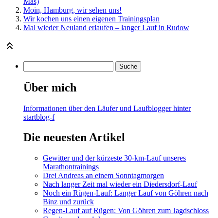
Mas)
Moin, Hamburg, wir sehen uns!
Wir kochen uns einen eigenen Trainingsplan
Mal wieder Neuland erlaufen – langer Lauf in Rudow
Über mich
Informationen über den Läufer und Laufblogger hinter
startblog-f
Die neuesten Artikel
Gewitter und der kürzeste 30-km-Lauf unseres
Marathontrainings
Drei Andreas an einem Sonntagmorgen
Nach langer Zeit mal wieder ein Diedersdorf-Lauf
Noch ein Rügen-Lauf: Langer Lauf von Göhren nach
Binz und zurück
Regen-Lauf auf Rügen: Von Göhren zum Jagdschloss