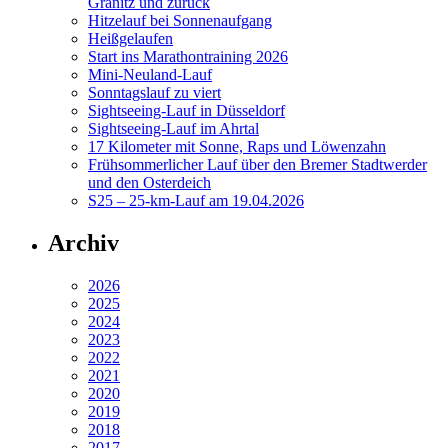
Granitz und zurück
Hitzelauf bei Sonnenaufgang
Heißgelaufen
Start ins Marathontraining 2026
Mini-Neuland-Lauf
Sonntagslauf zu viert
Sightseeing-Lauf in Düsseldorf
Sightseeing-Lauf im Ahrtal
17 Kilometer mit Sonne, Raps und Löwenzahn
Frühsommerlicher Lauf über den Bremer Stadtwerder
und den Osterdeich
S25 – 25-km-Lauf am 19.04.2026
Archiv
2026
2025
2024
2023
2022
2021
2020
2019
2018
2017