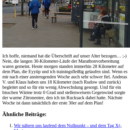
Ich hoffe, niemand hat die Überschrift auf unser Alter bezogen… ;-)
Nein, die langen 30-Kilometer-Läufe der Marathonvorbereitung
waren gemeint. Heute morgen standen immerhin 28 Kilometer auf
dem Plan, die Eyyüp und ich trainingsfleißig gelaufen sind. Wenn es
mir nach einer anstrengenden Woche auch sehr schwer fiel. Andreas
V. und Klaus haben uns 18 Kilometer (nach Rudow und zurück)
begleitet und so für ein wenig Abwechslung gesorgt. Und für ein
bisschen Wärme trotz 0 Grad und stellenweisem Gegenwind sorgte
der warme Zitronentee, den ich im Rucksack dabei hatte. Nächste
Woche ist dann tatsächlich der erste 30er auf dem Plan!
Ähnliche Beiträge:
Wir nähern uns laufend dem Nullpunkt – und dem Tag X(-