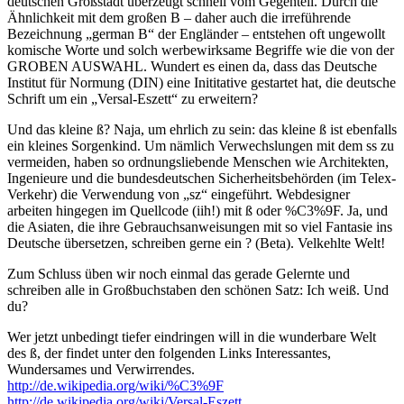
deutschen Großstadt überzeugt schnell vom Gegenteil. Durch die
Ähnlichkeit mit dem großen B – daher auch die irreführende
Bezeichnung „german B“ der Engländer – entstehen oft ungewollt
komische Worte und solch werbewirksame Begriffe wie die von der
GROBEN AUSWAHL. Wundert es einen da, dass das Deutsche
Institut für Normung (DIN) eine Inititative gestartet hat, die deutsche
Schrift um ein „Versal-Eszett“ zu erweitern?
Und das kleine ß? Naja, um ehrlich zu sein: das kleine ß ist ebenfalls
ein kleines Sorgenkind. Um nämlich Verwechslungen mit dem ss zu
vermeiden, haben so ordnungsliebende Menschen wie Architekten,
Ingenieure und die bundesdeutschen Sicherheitsbehörden (im Telex-
Verkehr) die Verwendung von „sz“ eingeführt. Webdesigner
arbeiten hingegen im Quellcode (iih!) mit ß oder %C3%9F. Ja, und
die Asiaten, die ihre Gebrauchsanweisungen mit so viel Fantasie ins
Deutsche übersetzen, schreiben gerne ein ? (Beta). Velkehlte Welt!
Zum Schluss üben wir noch einmal das gerade Gelernte und
schreiben alle in Großbuchstaben den schönen Satz: Ich weiß. Und
du?
Wer jetzt unbedingt tiefer eindringen will in die wunderbare Welt
des ß, der findet unter den folgenden Links Interessantes,
Wundersames und Verwirrendes.
http://de.wikipedia.org/wiki/%C3%9F
http://de.wikipedia.org/wiki/Versal-Eszett