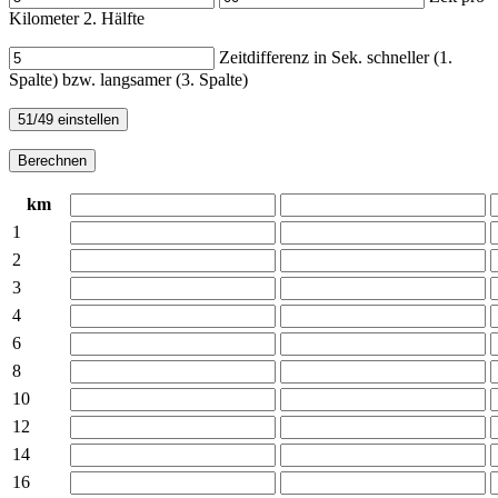
Kilometer 2. Hälfte
Zeitdifferenz in Sek. schneller (1.
Spalte) bzw. langsamer (3. Spalte)
km
1
2
3
4
6
8
10
12
14
16