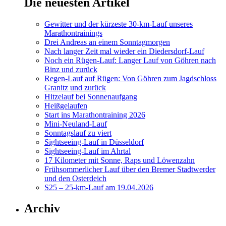
Die neuesten Artikel
Gewitter und der kürzeste 30-km-Lauf unseres
Marathontrainings
Drei Andreas an einem Sonntagmorgen
Nach langer Zeit mal wieder ein Diedersdorf-Lauf
Noch ein Rügen-Lauf: Langer Lauf von Göhren nach
Binz und zurück
Regen-Lauf auf Rügen: Von Göhren zum Jagdschloss
Granitz und zurück
Hitzelauf bei Sonnenaufgang
Heißgelaufen
Start ins Marathontraining 2026
Mini-Neuland-Lauf
Sonntagslauf zu viert
Sightseeing-Lauf in Düsseldorf
Sightseeing-Lauf im Ahrtal
17 Kilometer mit Sonne, Raps und Löwenzahn
Frühsommerlicher Lauf über den Bremer Stadtwerder
und den Osterdeich
S25 – 25-km-Lauf am 19.04.2026
Archiv