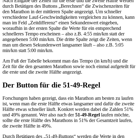
Nach Eingabe der Zeiten für die erste und die zweite Hälfte werden
durch Betätigen des Buttons „Berechnen“ die Zwischenzeiten für
den Marathon in der mittleren Spalte angezeigt. Um schneller
verschiedene Lauf-Geschwindigkeiten vergleichen zu können, kann
man im Feld „Zeitdifferenz“ einen Sekundenwert eingeben,
woraufhin in der ersten Spalte die Werte für ein entsprechend
schnelleres Tempo erscheinen – also z.B. 4:55 min/km statt der
angegebenen 5:00 min/km. Die dritte Spalte zeigt die Zeiten, wenn
man um diesen Sekundenwert langsamer läuft – also z.B. 5:05
min/km statt 5:00 min/km.
Am Fuß der Tabelle bekommt man das Tempo (in km/h) und die
Zeit für die den gesamten Marathon sowie noch einmal aufgeteilt für
die erste und die zweite Hälfte angezeigt.
Der Button für die 51-49-Regel
Forschungen haben gezeigt, dass ein Marathon am besten zu laufen
ist, wenn man die erste Hälfte etwas langsamer und dafür die zweite
Hälfte etwas schneller läuft. Konkret werden dabei die Zahlen 51%
und 49% genannt. Wer also nach der
51-49-Regel
laufen möchte,
sollte die erste Hälfte des Marathons in 51% der Gesamtzeit laufen,
die zweite Hälfte in 49%.
Durch Betätigen des „51-49-Buttons“ werden die Werte in den