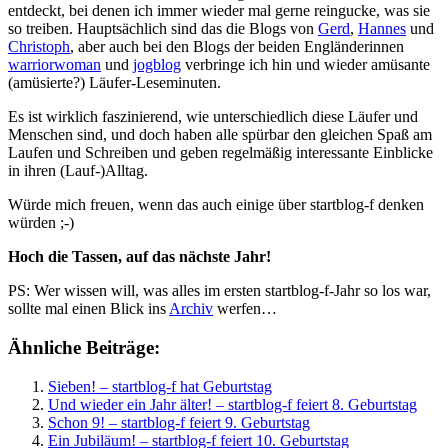
entdeckt, bei denen ich immer wieder mal gerne reingucke, was sie
so treiben. Hauptsächlich sind das die Blogs von
Gerd
,
Hannes
und
Christoph
, aber auch bei den Blogs der beiden Engländerinnen
warriorwoman
und
jogblog
verbringe ich hin und wieder amüsante
(amüsierte?) Läufer-Leseminuten.
Es ist wirklich faszinierend, wie unterschiedlich diese Läufer und
Menschen sind, und doch haben alle spürbar den gleichen Spaß am
Laufen und Schreiben und geben regelmäßig interessante Einblicke
in ihren (Lauf-)Alltag.
Würde mich freuen, wenn das auch einige über startblog-f denken
würden ;-)
Hoch die Tassen, auf das nächste Jahr!
PS: Wer wissen will, was alles im ersten startblog-f-Jahr so los war,
sollte mal einen Blick ins
Archiv
werfen…
Ähnliche Beiträge:
Sieben! – startblog-f hat Geburtstag
Und wieder ein Jahr älter! – startblog-f feiert 8. Geburtstag
Schon 9! – startblog-f feiert 9. Geburtstag
Ein Jubiläum! – startblog-f feiert 10. Geburtstag