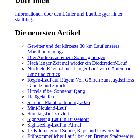
Über mich
Informationen über den Läufer und Laufblogger hinter
startblog-f
Die neuesten Artikel
Gewitter und der kürzeste 30-km-Lauf unseres
Marathontrainings
Drei Andreas an einem Sonntagmorgen
Nach langer Zeit mal wieder ein Diedersdorf-Lauf
Noch ein Rügen-Lauf: Langer Lauf von Göhren nach
Binz und zurück
Regen-Lauf auf Rügen: Von Göhren zum Jagdschloss
Granitz und zurück
Hitzelauf bei Sonnenaufgang
Heißgelaufen
Start ins Marathontraining 2026
Mini-Neuland-Lauf
Sonntagslauf zu viert
Sightseeing-Lauf in Düsseldorf
Sightseeing-Lauf im Ahrtal
17 Kilometer mit Sonne, Raps und Löwenzahn
Frühsommerlicher Lauf über den Bremer Stadtwerder