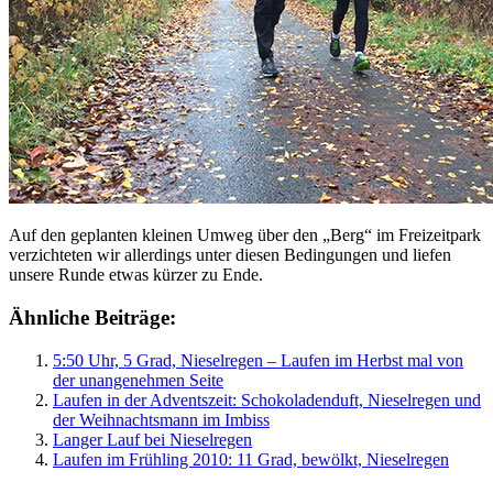
Auf den geplanten kleinen Umweg über den „Berg“ im Freizeitpark
verzichteten wir allerdings unter diesen Bedingungen und liefen
unsere Runde etwas kürzer zu Ende.
Ähnliche Beiträge:
5:50 Uhr, 5 Grad, Nieselregen – Laufen im Herbst mal von
der unangenehmen Seite
Laufen in der Adventszeit: Schokoladenduft, Nieselregen und
der Weihnachtsmann im Imbiss
Langer Lauf bei Nieselregen
Laufen im Frühling 2010: 11 Grad, bewölkt, Nieselregen