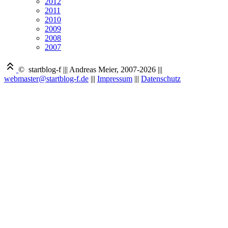
2012
2011
2010
2009
2008
2007
© startblog-f
|||
Andreas Meier, 2007-2026
|||
webmaster@startblog-f.de
|||
Impressum
|||
Datenschutz