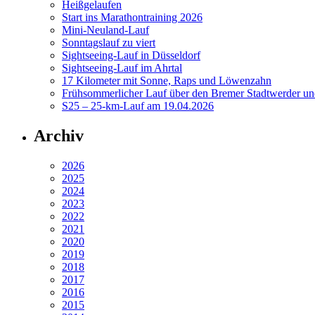
Heißgelaufen
Start ins Marathontraining 2026
Mini-Neuland-Lauf
Sonntagslauf zu viert
Sightseeing-Lauf in Düsseldorf
Sightseeing-Lauf im Ahrtal
17 Kilometer mit Sonne, Raps und Löwenzahn
Frühsommerlicher Lauf über den Bremer Stadtwerder un
S25 – 25-km-Lauf am 19.04.2026
Archiv
2026
2025
2024
2023
2022
2021
2020
2019
2018
2017
2016
2015