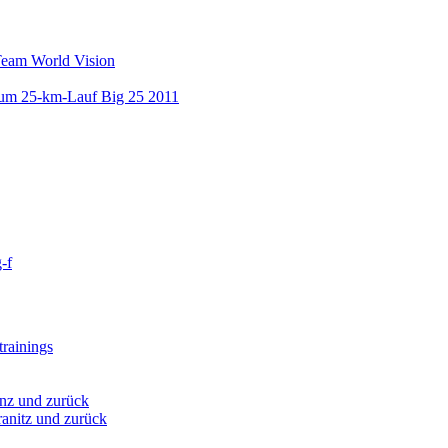
Team World Vision
 zum 25-km-Lauf Big 25 2011
-f
rainings
nz und zurück
anitz und zurück