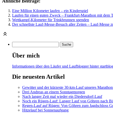
Ähnliche Beiträge:
Eine Million Kilometer laufen – ein Kinderspiel
Laufen für einen guten Zweck – Frankfurt-Marathon mit dem 
Wettkampf-Kilometer für Trinkbrunnen spenden
Der schnellste Lauf-Messe-Besuch aller Zeiten – Lauf-Messe
Über mich
Informationen über den Läufer und Laufblogger hinter startblog
Die neuesten Artikel
Gewitter und der kürzeste 30-km-Lauf unseres Marathont
Drei Andreas an einem Sonntagmorgen
Nach langer Zeit mal wieder ein Diedersdorf-Lauf
Noch ein Rügen-Lauf: Langer Lauf von Göhren nach Bi
Regen-Lauf auf Rügen: Von Göhren zum Jagdschloss Gr
Hitzelauf bei Sonnenaufgang