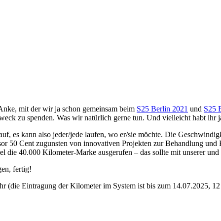
Anke, mit der wir ja schon gemeinsam beim
S25 Berlin 2021
und
S25 B
zu spenden. Was wir natürlich gerne tun. Und vielleicht habt ihr ja 
f, es kann also jeder/jede laufen, wo er/sie möchte. Die Geschwindigkei
onsor 50 Cent zugunsten von innovativen Projekten zur Behandlung un
l die 40.000 Kilometer-Marke ausgerufen – das sollte mit unserer und 
n, fertig!
hr (die Eintragung der Kilometer im System ist bis zum 14.07.2025, 1