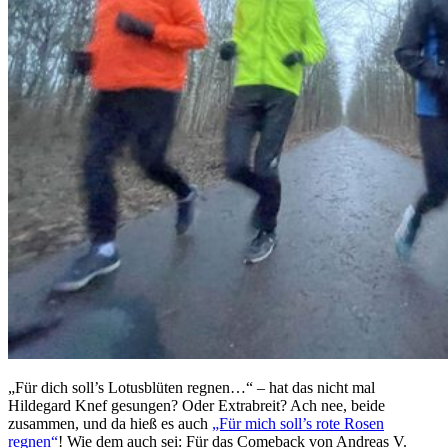
„Für dich soll’s Lotusblüten regnen…“ – hat das nicht mal
Hildegard Knef gesungen? Oder Extrabreit? Ach nee, beide
zusammen, und da hieß es auch
„Für mich soll’s rote Rosen
regnen“
! Wie dem auch sei: Für das Comeback von Andreas V.