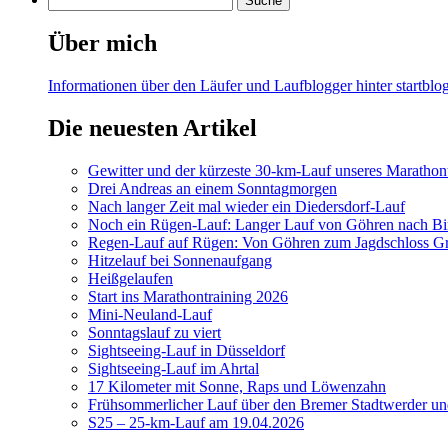
Über mich
Informationen über den Läufer und Laufblogger hinter startblog
Die neuesten Artikel
Gewitter und der kürzeste 30-km-Lauf unseres Marathont
Drei Andreas an einem Sonntagmorgen
Nach langer Zeit mal wieder ein Diedersdorf-Lauf
Noch ein Rügen-Lauf: Langer Lauf von Göhren nach Bi
Regen-Lauf auf Rügen: Von Göhren zum Jagdschloss Gr
Hitzelauf bei Sonnenaufgang
Heißgelaufen
Start ins Marathontraining 2026
Mini-Neuland-Lauf
Sonntagslauf zu viert
Sightseeing-Lauf in Düsseldorf
Sightseeing-Lauf im Ahrtal
17 Kilometer mit Sonne, Raps und Löwenzahn
Frühsommerlicher Lauf über den Bremer Stadtwerder un
S25 – 25-km-Lauf am 19.04.2026