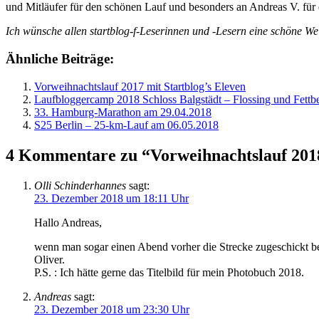
und Mitläufer für den schönen Lauf und besonders an Andreas V. für
Ich wünsche allen startblog-f-Leserinnen und -Lesern eine schöne We
Ähnliche Beiträge:
Vorweihnachtslauf 2017 mit Startblog’s Eleven
Laufbloggercamp 2018 Schloss Balgstädt – Flossing und Fet
33. Hamburg-Marathon am 29.04.2018
S25 Berlin – 25-km-Lauf am 06.05.2018
4 Kommentare zu “Vorweihnachtslauf 201
Olli Schinderhannes
sagt:
23. Dezember 2018 um 18:11 Uhr
Hallo Andreas,
wenn man sogar einen Abend vorher die Strecke zugeschickt 
Oliver.
P.S. : Ich hätte gerne das Titelbild für mein Photobuch 2018.
Andreas
sagt:
23. Dezember 2018 um 23:30 Uhr