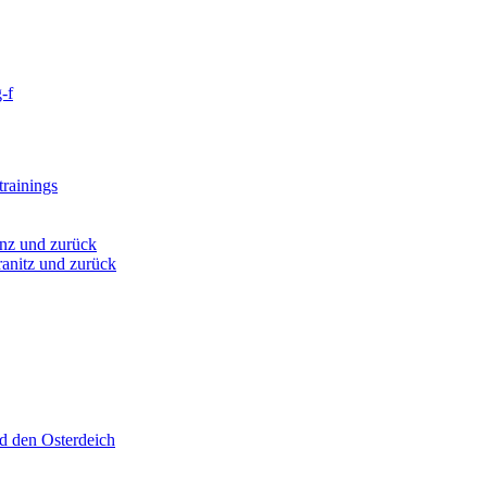
-f
rainings
nz und zurück
anitz und zurück
d den Osterdeich