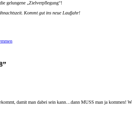
 die gelungene „Zielverpflegung“!
ihnachtszeit. Kommt gut ins neue Laufjahr!
tbemmen
8”
bekommt, damit man dabei sein kann…dann MUSS man ja kommen! War ei